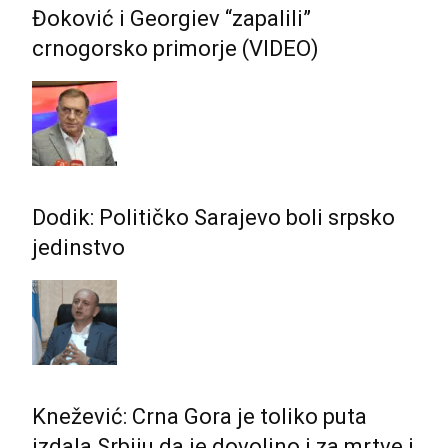
Đoković i Georgiev “zapalili”
crnogorsko primorje (VIDEO)
Dodik: Političko Sarajevo boli srpsko
jedinstvo
Knežević: Crna Gora je toliko puta
izdala Srbiju da je dovoljno i za mrtve i