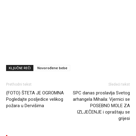
KLJUČNE REČI
Novorođene bebe
Prethodni tekst
Sledeći tekst
(FOTO) ŠTETA JE OGROMNA
SPC danas proslavlja Svetog
Pogledajte posljedice velikog
arhangela Mihaila: Vjernici se
požara u Dervišima
POSEBNO MOLE ZA
IZLJEČENJE i opraštaju se
grijesi