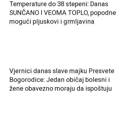
Temperature do 38 stepeni: Danas
SUNČANO I VEOMA TOPLO, popodne
mogući pljuskovi i grmljavina
Vjernici danas slave majku Presvete
Bogorodice: Jedan običaj bolesni i
žene obavezno moraju da ispoštuju