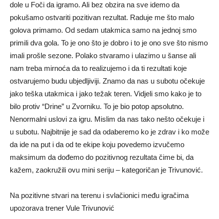
dole u Foči da igramo. Ali bez obzira na sve idemo da
pokušamo ostvariti pozitivan rezultat. Raduje me što malo
golova primamo. Od sedam utakmica samo na jednoj smo
primili dva gola. To je ono što je dobro i to je ono sve što nismo
imali prošle sezone. Polako stvaramo i ulazimo u šanse ali
nam treba mirnoća da to realizujemo i da ti rezultati koje
ostvarujemo budu ubjedljiviji. Znamo da nas u subotu očekuje
jako teška utakmica i jako težak teren. Vidjeli smo kako je to
bilo protiv “Drine” u Zvorniku. To je bio potop apsolutno.
Nenormalni uslovi za igru. Mislim da nas tako nešto očekuje i
u subotu. Najbitnije je sad da odaberemo ko je zdrav i ko može
da ide na put i da od te ekipe koju povedemo izvučemo
maksimum da dođemo do pozitivnog rezultata čime bi, da
kažem, zaokružili ovu mini seriju – kategoričan je Trivunović.
Na pozitivne stvari na terenu i svlačionici među igračima
upozorava trener Vule Trivunović