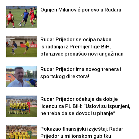
Ognjen Milanović ponovo u Rudaru
Rudar Prijedor se osipa nakon
ispadanja iz Premijer lige BiH,
ofanzivac pronašao novi angažman
Rudar Prijedor ima novog trenera i
sportskog direktora!
Rudar Prijedor očekuje da dobije
licencu za PL BiH: “Uslovi su ispunjeni,
ne treba da se dovodi u pitanje”
Pokazao finansijski izvještaj: Rudar
Prijedor u milionskom gubitku