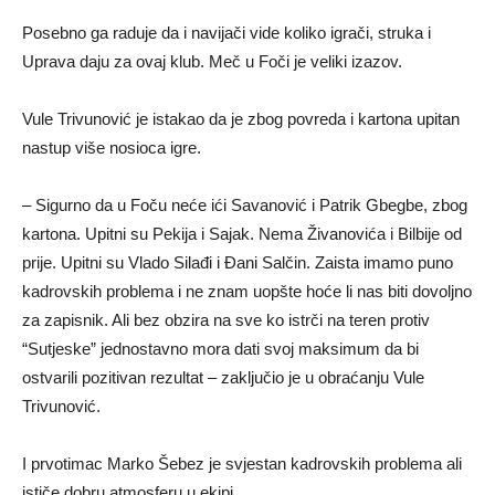
Posebno ga raduje da i navijači vide koliko igrači, struka i
Uprava daju za ovaj klub. Meč u Foči je veliki izazov.
Vule Trivunović je istakao da je zbog povreda i kartona upitan
nastup više nosioca igre.
– Sigurno da u Foču neće ići Savanović i Patrik Gbegbe, zbog
kartona. Upitni su Pekija i Sajak. Nema Živanovića i Bilbije od
prije. Upitni su Vlado Silađi i Đani Salčin. Zaista imamo puno
kadrovskih problema i ne znam uopšte hoće li nas biti dovoljno
za zapisnik. Ali bez obzira na sve ko istrči na teren protiv
“Sutjeske” jednostavno mora dati svoj maksimum da bi
ostvarili pozitivan rezultat – zaključio je u obraćanju Vule
Trivunović.
I prvotimac Marko Šebez je svjestan kadrovskih problema ali
ističe dobru atmosferu u ekipi.