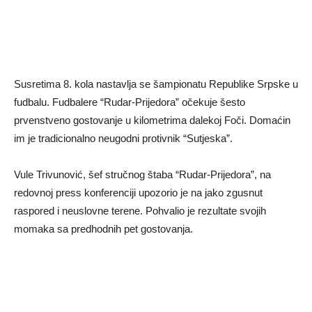
Susretima 8. kola nastavlja se šampionatu Republike Srpske u
fudbalu. Fudbalere “Rudar-Prijedora” očekuje šesto
prvenstveno gostovanje u kilometrima dalekoj Foči. Domaćin
im je tradicionalno neugodni protivnik “Sutjeska”.
Vule Trivunović, šef stručnog štaba “Rudar-Prijedora”, na
redovnoj press konferenciji upozorio je na jako zgusnut
raspored i neuslovne terene. Pohvalio je rezultate svojih
momaka sa predhodnih pet gostovanja.