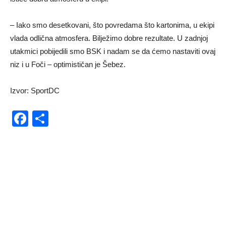
– Iako smo desetkovani, što povredama što kartonima, u ekipi
vlada odlična atmosfera. Bilježimo dobre rezultate. U zadnjoj
utakmici pobijedili smo BSK i nadam se da ćemo nastaviti ovaj
niz i u Foči – optimističan je Šebez.
Izvor: SportDC
Facebook
Share