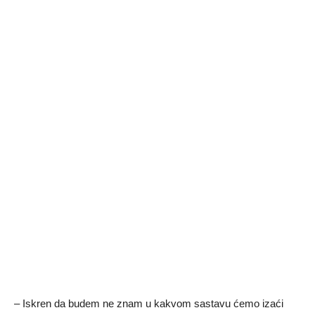
– Iskren da budem ne znam u kakvom sastavu ćemo izaći