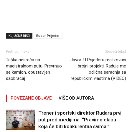
KLJUČNE REČI
Rudar Prijedor
Prethodni tekst
Sledeći tekst
Teška nesreća na
Javor: U Prijedoru realizovani
magistralnom putu: Prevrnuo
brojni projekti; Raduje me
se kamion, obustavljen
odlična saradnja sa
saobraćaj
republičkim vlastima (VIDEO)
POVEZANE OBJAVE
VIŠE OD AUTORA
Trener i sportski direktor Rudara prvi
put pred medijima: “Pravimo ekipu
koja će biti konkurentna svima!”