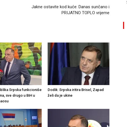
Jakne ostavite kod kuće: Danas sunčano i
PRIJATNO TOPLO vrijeme
blika Srpska funkcioniše
Dodik: Srpska iritira Brisel, Zapad
a, sve drugo u BiH u
želi da je ukine
haosu