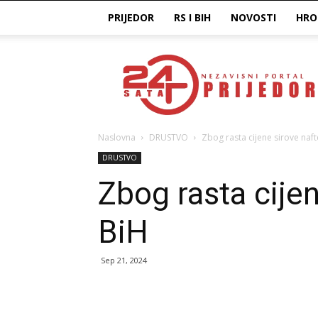
PRIJEDOR
RS I BIH
NOVOSTI
HRO
Prijedor24H
Naslovna
DRUSTVO
Zbog rasta cijene sirove naft
DRUSTVO
Zbog rasta cijen
BiH
Sep 21, 2024