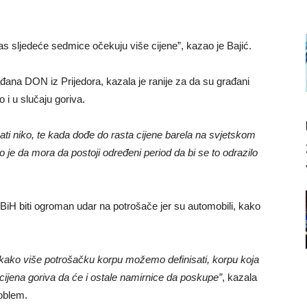
nas sljedeće sedmice očekuju više cijene”, kazao je Bajić.
đana DON iz Prijedora, kazala je ranije za da su građani
 i u slučaju goriva.
ati niko, te kada dođe do rasta cijene barela na svjetskom
o je da mora da postoji određeni period da bi se to odrazilo
H biti ogroman udar na potrošače jer su automobili, kako
ako više potrošačku korpu možemo definisati, korpu koja
cijena goriva da će i ostale namirnice da poskupe”
, kazala
roblem.