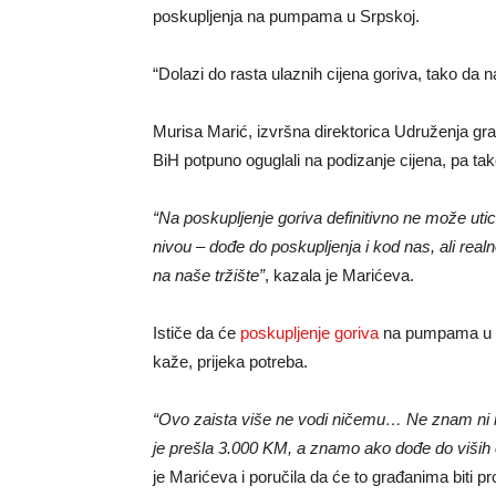
poskupljenja na pumpama u Srpskoj.
“Dolazi do rasta ulaznih cijena goriva, tako da 
Murisa Marić, izvršna direktorica Udruženja gra
BiH potpuno oguglali na podizanje cijena, pa tako
“Na poskupljenje goriva definitivno ne može utic
nivou – dođe do poskupljenja i kod nas, ali realn
na naše tržište”
, kazala je Marićeva.
Ističe da će
poskupljenje goriva
na pumpama u Bi
kaže, prijeka potreba.
“Ovo zaista više ne vodi ničemu… Ne znam ni k
je prešla 3.000 KM, a znamo ako dođe do viših 
je Marićeva i poručila da će to građanima biti p