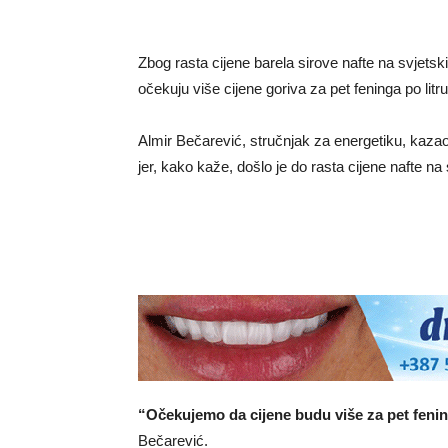
Zbog rasta cijene barela sirove nafte na svje
očekuju više cijene goriva za pet feninga po litru
Almir Bečarević, stručnjak za energetiku, kazao
jer, kako kaže, došlo je do rasta cijene nafte n
“Očekujemo da cijene budu više za pet feninga
Bečarević.