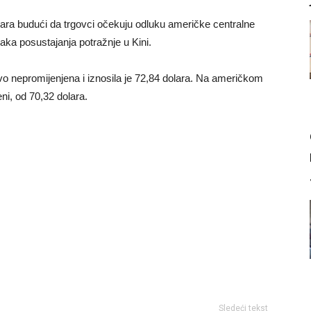
olara budući da trgovci očekuju odluku američke centralne
a posustajanja potražnje u Kini.
ovo nepromijenjena i iznosila je 72,84 dolara. Na američkom
eni, od 70,32 dolara.
Sledeći tekst