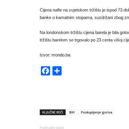
Cijena nafte na svjetskom tržištu je ispod 73 d
banke o kamatnim stopama, suzdržani zbog znak
Na londonskom tržištu cijena barela je bila got
tržištu barelom se trgovalo po 23 centa višoj cij
Izvor: mondo.ba
Facebook
Share
KLJUČNE REČI
BiH
Poskupljenje goriva
Prethodni tekst