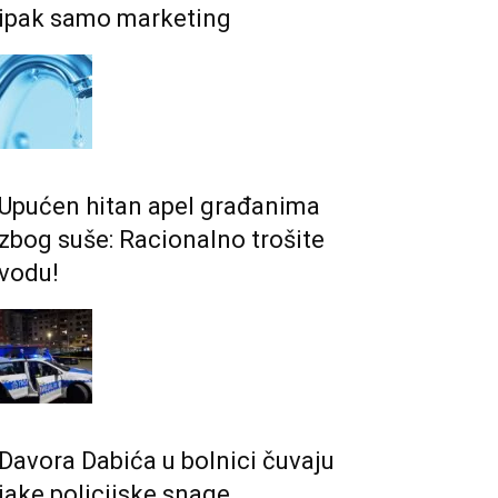
ipak samo marketing
Upućen hitan apel građanima
zbog suše: Racionalno trošite
vodu!
Davora Dabića u bolnici čuvaju
jake policijske snage