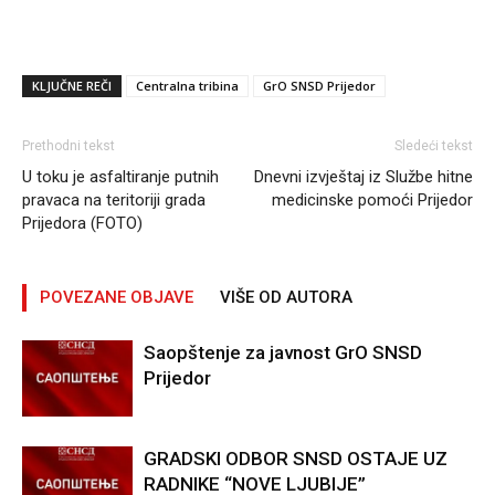
KLJUČNE REČI
Centralna tribina
GrO SNSD Prijedor
Prethodni tekst
Sledeći tekst
U toku je asfaltiranje putnih
Dnevni izvještaj iz Službe hitne
pravaca na teritoriji grada
medicinske pomoći Prijedor
Prijedora (FOTO)
POVEZANE OBJAVE
VIŠE OD AUTORA
Saopštenje za javnost GrO SNSD
Prijedor
GRADSKI ODBOR SNSD OSTAJE UZ
RADNIKE “NOVE LJUBIJE”