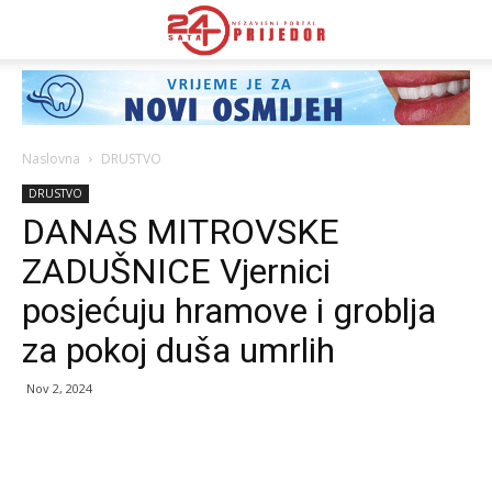
Naslovna
DRUSTVO
DRUSTVO
DANAS MITROVSKE
ZADUŠNICE Vjernici
posjećuju hramove i groblja
za pokoj duša umrlih
Nov 2, 2024