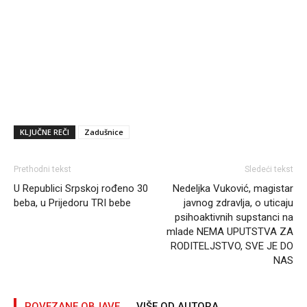
KLJUČNE REČI
Zadušnice
Prethodni tekst
Sledeći tekst
U Republici Srpskoj rođeno 30
Nedelјka Vuković, magistar
beba, u Prijedoru TRI bebe
javnog zdravlјa, o uticaju
psihoaktivnih supstanci na
mlade NEMA UPUTSTVA ZA
RODITELJSTVO, SVE JE DO
NAS
POVEZANE OBJAVE
VIŠE OD AUTORA