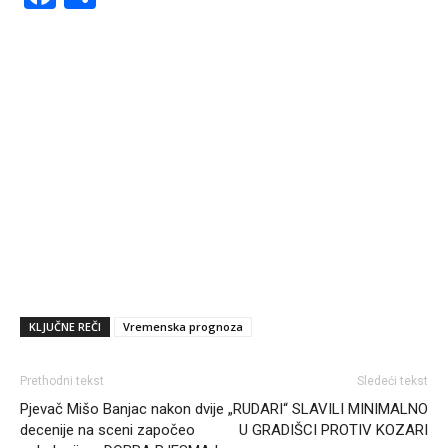
KLJUČNE REČI
Vremenska prognoza
Prethodni tekst
Sledeći tekst
Pjevač Mišo Banjac nakon dvije
„RUDARI“ SLAVILI MINIMALNO
decenije na sceni započeo
U GRADIŠCI PROTIV KOZARI