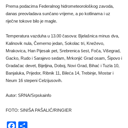
Prema podacima Federalnog hidrometeorološkog zavoda,
danas preovladava sunčano vrijeme, a po kotlinama i uz
riječne tokove bilo je magle.
Temperatura vazduha u 13.00 časova: Bjelašnica minus dva,
Kalinovik nula, Čemerno jedan, Sokolac tri, Kneževo,
Mrakovica, Han Pijesak pet, Srebrenica šest, Foča, Višegrad,
Gacko, Rudo i Sarajevo sedam, Mrkonjić Grad osam, Šipovo i
Gradačac devet, Bijeljina, Doboj, Novi Grad, Bihać i Tuzla 10,
Banjaluka, Prijedor, Ribnik 11, Bileća 14, Trebinje, Mostar i
Neum 16 stepeni Celzijusovih.
Autor: SRNA/Srpskainfo
FOTO: SINIŠA PAŠALIĆ/RINGIER
Facebook
Share