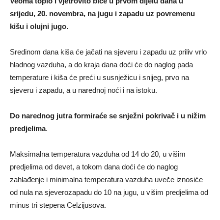
Veoma toplo i vjetrovito biće u prvom dijelu dana u
srijedu, 20. novembra, na jugu i zapadu uz povremenu
kišu i olujni jugo.
Sredinom dana kiša će jačati na sjeveru i zapadu uz priliv vrlo
hladnog vazduha, a do kraja dana doći će do naglog pada
temperature i kiša će preći u susnježicu i snijeg, prvo na
sjeveru i zapadu, a u narednoj noći i na istoku.
Do narednog jutra formiraće se snježni pokrivač i u nižim
predjelima
.
Maksimalna temperatura vazduha od 14 do 20, u višim
predjelima od devet, a tokom dana doći će do naglog
zahlađenje i minimalna temperatura vazduha uveče iznosiće
od nula na sjeverozapadu do 10 na jugu, u višim predjelima od
minus tri stepena Celzijusova.