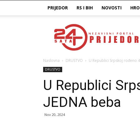
PRIJEDOR
RS I BIH
NOVOSTI
HRO
Prijedor24H
Naslovna
DRUSTVO
U Republici Srpskoj rođeno 
DRUSTVO
U Republici Srp
JEDNA beba
Nov 20, 2024