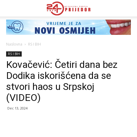
Naslovna
RS I BIH
RS I BIH
Kovačević: Četiri dana bez
Dodika iskorišćena da se
stvori haos u Srpskoj
(VIDEO)
Dec 13, 2024