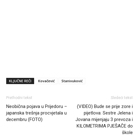
KLJUČNE REČI
Kovačević
Stanivuković
Prethodni tekst
Sledeći tekst
Neobična pojava u Prijedoru –
(VIDEO) Bude se prije zore i
japanska trešnja procvjetala u
pijetlova: Sestre Јelena i
decembru (FOTO)
Јovana mijenjaju 3 prevoza i
KILOMETRIMA PJEŠAČE do
škole