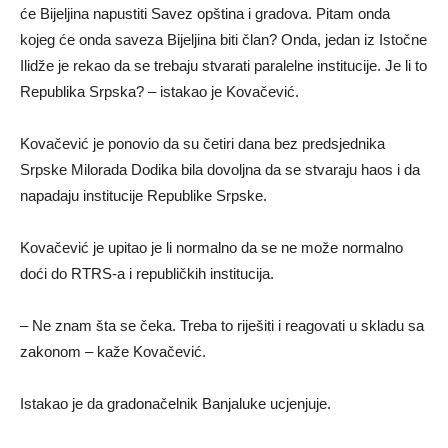
će Bijeljina napustiti Savez opština i gradova. Pitam onda
kojeg će onda saveza Bijeljina biti član? Onda, jedan iz Istočne
Ilidže je rekao da se trebaju stvarati paralelne institucije. Јe li to
Republika Srpska? – istakao je Kovačević.
Kovačević je ponovio da su četiri dana bez predsjednika
Srpske Milorada Dodika bila dovoljna da se stvaraju haos i da
napadaju institucije Republike Srpske.
Kovačević je upitao je li normalno da se ne može normalno
doći do RTRS-a i republičkih institucija.
– Ne znam šta se čeka. Treba to riješiti i reagovati u skladu sa
zakonom – kaže Kovačević.
Istakao je da gradonačelnik Banjaluke ucjenjuje.