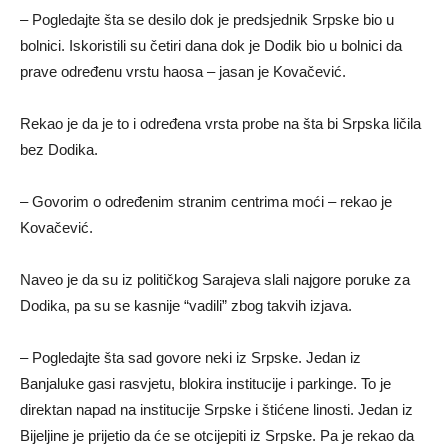
– Pogledajte šta se desilo dok je predsjednik Srpske bio u
bolnici. Iskoristili su četiri dana dok je Dodik bio u bolnici da
prave određenu vrstu haosa – jasan je Kovačević.
Rekao je da je to i određena vrsta probe na šta bi Srpska ličila
bez Dodika.
– Govorim o određenim stranim centrima moći – rekao je
Kovačević.
Naveo je da su iz političkog Sarajeva slali najgore poruke za
Dodika, pa su se kasnije “vadili” zbog takvih izjava.
– Pogledajte šta sad govore neki iz Srpske. Јedan iz
Banjaluke gasi rasvjetu, blokira institucije i parkinge. To je
direktan napad na institucije Srpske i štićene linosti. Јedan iz
Bijeljine je prijetio da će se otcijepiti iz Srpske. Pa je rekao da