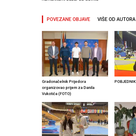
POVEZANE OBJAVE
VIŠE OD AUTORA
Gradonačelnik Prijedora
POBJEDNIK 
organizovao prijem za Danila
Vukotića (FOTO)