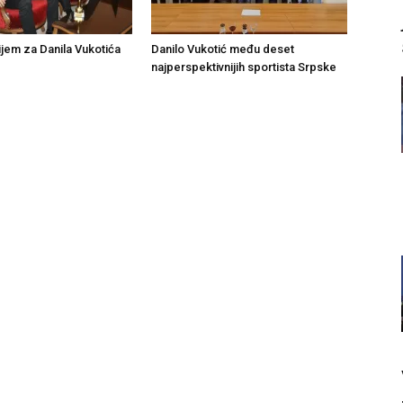
ijem za Danila Vukotića
Danilo Vukotić među deset
najperspektivnijih sportista Srpske