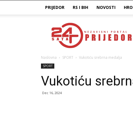
PRIJEDOR
RS I BIH
NOVOSTI
HRO
Prijedor24H
Naslovna
SPORT
Vukotiću srebrna medalja
SPORT
Vukotiću srebrn
Dec 16, 2024