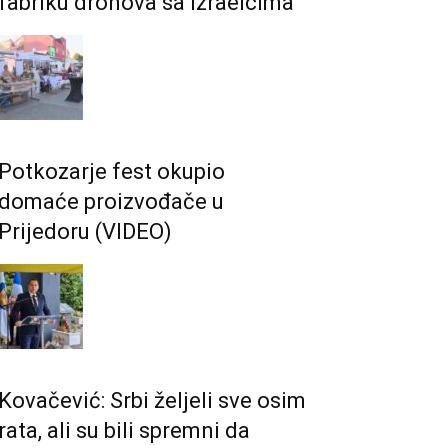
fabriku dronova sa Izraelcima
Potkozarje fest okupio
domaće proizvođače u
Prijedoru (VIDEO)
Kovačević: Srbi željeli sve osim
rata, ali su bili spremni da