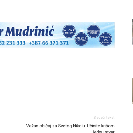
Sledeći tekst
Važan običaj za Svetog Nikolu: Učinite krišom
jednu stvar