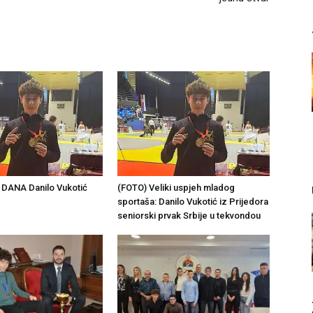
DANA Danilo Vukotić
(FOTO) Veliki uspjeh mladog
sportaša: Danilo Vukotić iz Prijedora
seniorski prvak Srbije u tekvondou