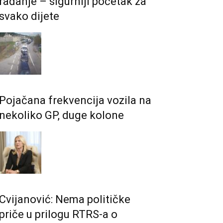
rađanje – sigurniji početak za
svako dijete
Pojačana frekvencija vozila na
nekoliko GP, duge kolone
Cvijanović: Nema političke
priče u prilogu RTRS-a o