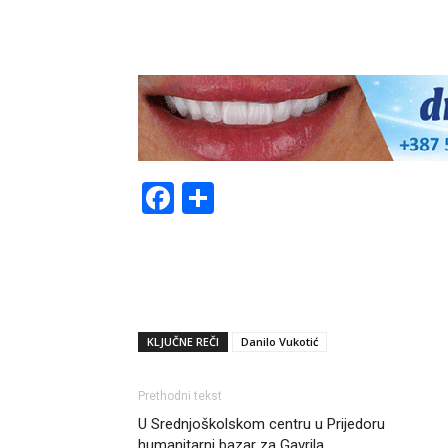
Facebook
Share
KLJUČNE REČI
Danilo Vukotić
Prethodni tekst
U Srednjoškolskom centru u Prijedoru
humanitarni bazar za Gavrila