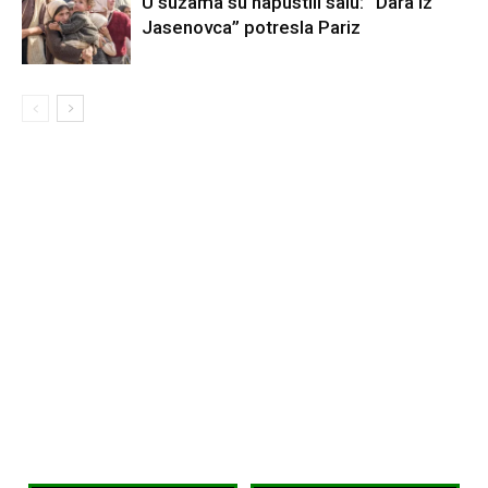
U suzama su napustili salu: “Dara iz
Jasenovca” potresla Pariz