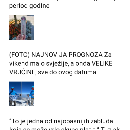
period godine
(FOTO) NAJNOVIJA PROGNOZA Za
vikend malo svježije, a onda VELIKE
VRUĆINE, sve do ovog datuma
“To je jedna od najopasnijih zabluda
koja se može vrlo skupo platiti” Tuzlak