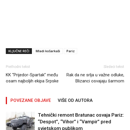
KLJUČNE REČI
Mladi košarkaši
Pariz
Prethodni tekst
Sledeći tekst
KK “Prijedor-Spartak” među
Rak da ne srlja u važne odluke,
osam najboljih ekipa Srpske
Blizanci osvajaju šarmom
POVEZANE OBJAVE
VIŠE OD AUTORA
Tehnički remont Bratunac osvaja Pariz:
“Despot”, “Vihor” i “Vampir” pred
svjetskom publikom