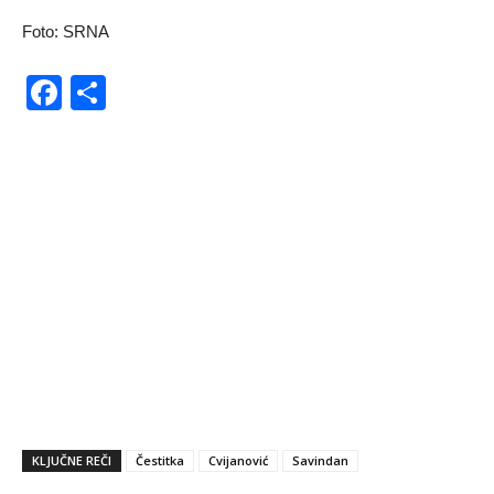
Foto: SRNA
Facebook
Share
KLJUČNE REČI
Čestitka
Cvijanović
Savindan