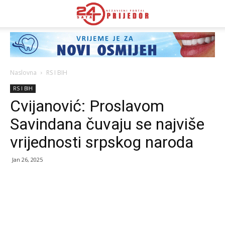
Naslovna
RS I BIH
RS I BIH
Cvijanović: Proslavom
Savindana čuvaju se najviše
vrijednosti srpskog naroda
Jan 26, 2025