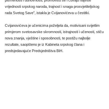
pismenosti i duhovnosti, promovišu se i čuvaju najviše
vrijednosti srpskog naroda, trajnost i snaga prosvjetiteljskog
rada Svetog Save”, istakla je Cvijanovićeva u čestitki.
Cvijanovićeva je učenicima poželjela da, motivisani svijetlim
primjerom svetosavske skromnosti, istrajnosti i učenosti, stiču
nova znanja, vještine i sposobnosti, te postižu najbolje
rezultate, saopšteno je iz Kabineta srpskog člana i
predsjedavajuće Predsjedništva BiH.