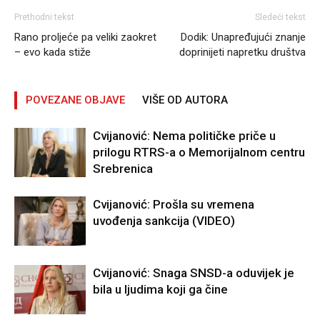
Prethodni tekst
Sledeći tekst
Rano proljeće pa veliki zaokret
Dodik: Unapređujući znanje
– evo kada stiže
doprinijeti napretku društva
POVEZANE OBJAVE
VIŠE OD AUTORA
Cvijanović: Nema političke priče u
prilogu RTRS-a o Memorijalnom centru
Srebrenica
Cvijanović: Prošla su vremena
uvođenja sankcija (VIDEO)
Cvijanović: Snaga SNSD-a oduvijek je
bila u ljudima koji ga čine