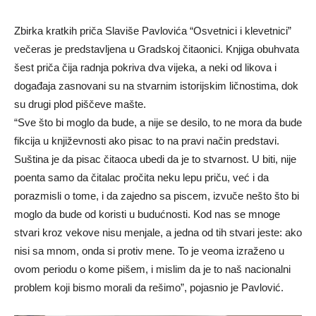
Zbirka kratkih priča Slaviše Pavlovića “Osvetnici i klevetnici”
večeras je predstavljena u Gradskoj čitaonici. Knjiga obuhvata
šest priča čija radnja pokriva dva vijeka, a neki od likova i
događaja zasnovani su na stvarnim istorijskim ličnostima, dok
su drugi plod piščeve mašte.
“Sve što bi moglo da bude, a nije se desilo, to ne mora da bude
fikcija u književnosti ako pisac to na pravi način predstavi.
Suština je da pisac čitaoca ubedi da je to stvarnost. U biti, nije
poenta samo da čitalac pročita neku lepu priču, već i da
porazmisli o tome, i da zajedno sa piscem, izvuče nešto što bi
moglo da bude od koristi u budućnosti. Kod nas se mnoge
stvari kroz vekove nisu menjale, a jedna od tih stvari jeste: ako
nisi sa mnom, onda si protiv mene. To je veoma izraženo u
ovom periodu o kome pišem, i mislim da je to naš nacionalni
problem koji bismo morali da rešimo”, pojasnio je Pavlović.