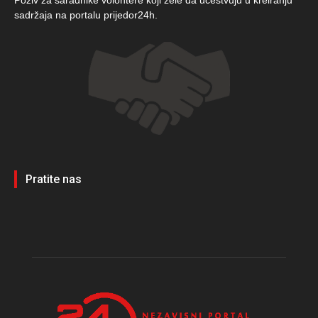
Poziv za saradnike volontere koji žele da učestvuju u kreiranju
sadržaja na portalu prijedor24h.
Pratite nas