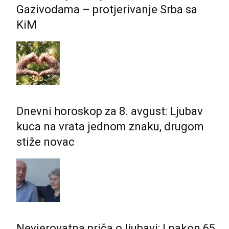
Gazivodama – protjerivanje Srba sa
KiM
Dnevni horoskop za 8. avgust: Ljubav
kuca na vrata jednom znaku, drugom
stiže novac
Nevjerovatna priča o ljubavi: I nakon 65