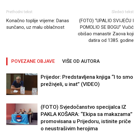
Prethodni tekst
Sledeći tekst
Konačno toplije vrijeme: Danas
(FOTO) “UPALIO SVIJEĆU I
sunčano, uz malu oblačnost
POMOLIO SE BOGU” Vučić
obišao manastir Zaova koji
datira od 1385. godine
POVEZANE OBJAVE
VIŠE OD AUTORA
Prijedor: Predstavljena knjiga “I to smo
preživjeli, u inat” (VIDEO)
(FOTO) Svjedočanstvo specijalca IZ
PAKLA KOŠARA: “Ekipa sa makazama”
promovisana u Prijedoru, istinite priče
o neustrašivim herojima