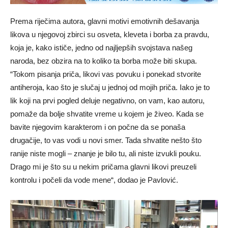
Prema riječima autora, glavni motivi emotivnih dešavanja
likova u njegovoj zbirci su osveta, kleveta i borba za pravdu,
koja je, kako ističe, jedno od najljepših svojstava našeg
naroda, bez obzira na to koliko ta borba može biti skupa.
“Tokom pisanja priča, likovi vas povuku i ponekad stvorite
antiheroja, kao što je slučaj u jednoj od mojih priča. Iako je to
lik koji na prvi pogled deluje negativno, on vam, kao autoru,
pomaže da bolje shvatite vreme u kojem je živeo. Kada se
bavite njegovim karakterom i on počne da se ponaša
drugačije, to vas vodi u novi smer. Tada shvatite nešto što
ranije niste mogli – znanje je bilo tu, ali niste izvukli pouku.
Drago mi je što su u nekim pričama glavni likovi preuzeli
kontrolu i počeli da vode mene“, dodao je Pavlović.