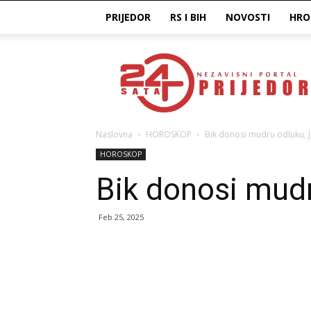
PRIJEDOR
RS I BIH
NOVOSTI
HRO
Prijedor24H
Naslovna
HOROSKOP
Bik donosi mudru odluku, Ja
HOROSKOP
Bik donosi mudr
Feb 25, 2025