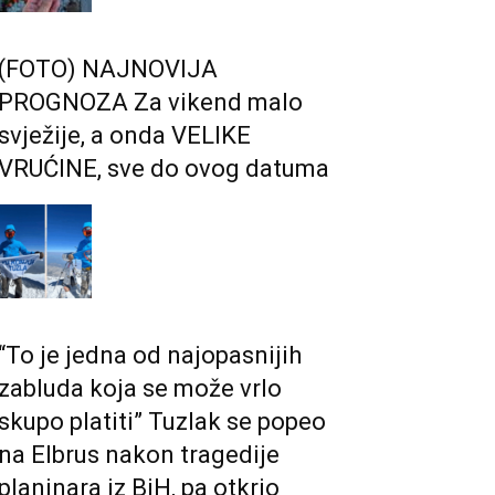
(FOTO) NAJNOVIJA
PROGNOZA Za vikend malo
svježije, a onda VELIKE
VRUĆINE, sve do ovog datuma
“To je jedna od najopasnijih
zabluda koja se može vrlo
skupo platiti” Tuzlak se popeo
na Elbrus nakon tragedije
planinara iz BiH, pa otkrio