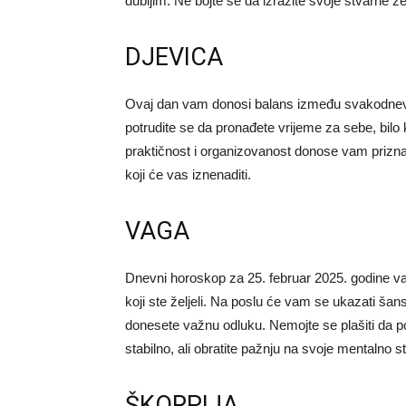
dubljim. Ne bojte se da izrazite svoje stvarne že
DJEVICA
Ovaj dan vam donosi balans između svakodnevn
potrudite se da pronađete vrijeme za sebe, bilo k
praktičnost i organizovanost donose vam prizna
koji će vas iznenaditi.
VAGA
Dnevni horoskop za 25. februar 2025. godine vam 
koji ste željeli. Na poslu će vam se ukazati šan
donesete važnu odluku. Nemojte se plašiti da pos
stabilno, ali obratite pažnju na svoje mentalno st
ŠKORPIJA