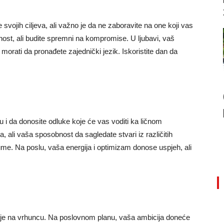
 svojih ciljeva, ali važno je da ne zaboravite na one koji vas
ost, ali budite spremni na kompromise. U ljubavi, vaš
orati da pronađete zajednički jezik. Iskoristite dan da
ju i da donosite odluke koje će vas voditi ka ličnom
a, ali vaša sposobnost da sagledate stvari iz različitih
e. Na poslu, vaša energija i optimizam donose uspjeh, ali
s je na vrhuncu. Na poslovnom planu, vaša ambicija doneće