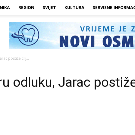
NIKA
REGION
SVIJET
KULTURA
SERVISNE INFORMAC
rac postiže cilj…
u odluku, Jarac postiže