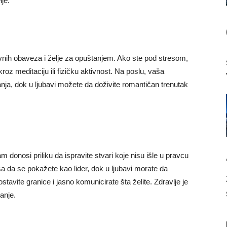
lje.
ih obaveza i želje za opuštanjem. Ako ste pod stresom,
roz meditaciju ili fizičku aktivnost. Na poslu, vaša
nja, dok u ljubavi možete da doživite romantičan trenutak
donosi priliku da ispravite stvari koje nisu išle u pravcu
sa da se pokažete kao lider, dok u ljubavi morate da
tavite granice i jasno komunicirate šta želite. Zdravlje je
anje.