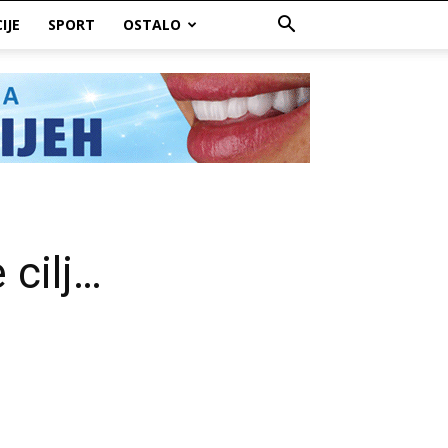
IJE
SPORT
OSTALO
 cilj…