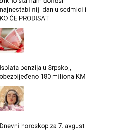
otkrio šta nam donosi
najnestabilniji dan u sedmici i
KO ĆE PRODISATI
Isplata penzija u Srpskoj,
obezbijeđeno 180 miliona KM
Dnevni horoskop za 7. avgust