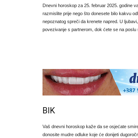
Dnevni horoskop za 25. februar 2025. godine vam
razmislite prije nego što donesete bilo kakvu odl
nepoznatog spreči da krenete napred. U ljubav
povezivanje s partnerom, dok ćete se na poslu s
BIK
Vaš dnevni horoskop kaže da se osjećate smireno
donosite mudre odluke koje će donijeti dugoročne 