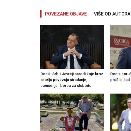
POVEZANE OBJAVE
VIŠE OD AUTORA
Dodik: Srbi i Јevreji narodi koje kroz
Dodik poruč
istoriju povezuju stradanje,
prošlo, sad 
pamćenje i borba za slobodu