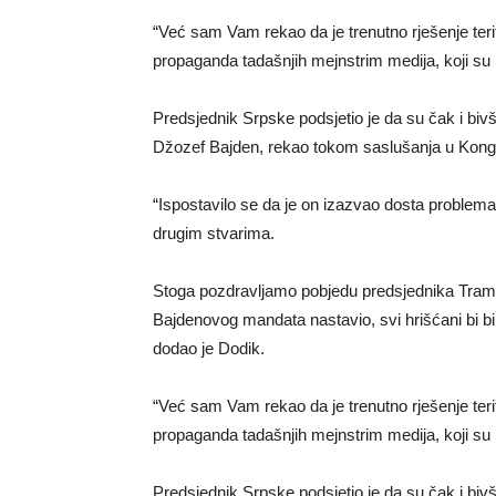
“Već sam Vam rekao da je trenutno rješenje terito
propaganda tadašnjih mejnstrim medija, koji su
Predsjednik Srpske podsjetio je da su čak i biv
Džozef Bajden, rekao tokom saslušanja u Kongr
“Ispostavilo se da je on izazvao dosta problema 
drugim stvarima.
Stoga pozdravljamo pobjedu predsjednika Tramp
Bajdenovog mandata nastavio, svi hrišćani bi bil
dodao je Dodik.
“Već sam Vam rekao da je trenutno rješenje terito
propaganda tadašnjih mejnstrim medija, koji su
Predsjednik Srpske podsjetio je da su čak i biv