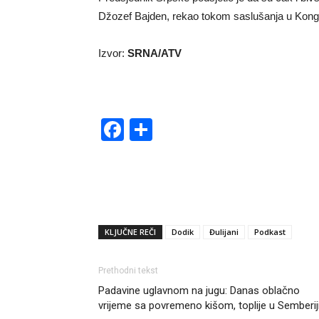
Džozef Bajden, rekao tokom saslušanja u Kongr
Izvor:
SRNA/ATV
Facebook
Share
KLJUČNE REČI
Dodik
Đulijani
Podkast
Prethodni tekst
Padavine uglavnom na jugu: Danas oblačno
vrijeme sa povremeno kišom, toplije u Semberij