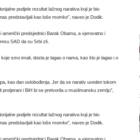
rijalne podjele rezultat lažnog narativa koji je bio
 nas predstavljali kao loše momke”, naveo je Dodik.
ši američki predsjednici Barak Obama, a vjerovatno i
esu SAD da su Srbi zli.
koje smo imali, dosta je lagao o nama, kao što je lagao i o
a, kao dan oslobođenja. Jer da se narativ uveden tokom
i protjerani i BiH bi se pretvorila u muslimansku zemlju”,
rijalne podjele rezultat lažnog narativa koji je bio
 nas predstavljali kao loše momke”, naveo je Dodik.
ši američki predsjednici Barak Obama, a vjerovatno i