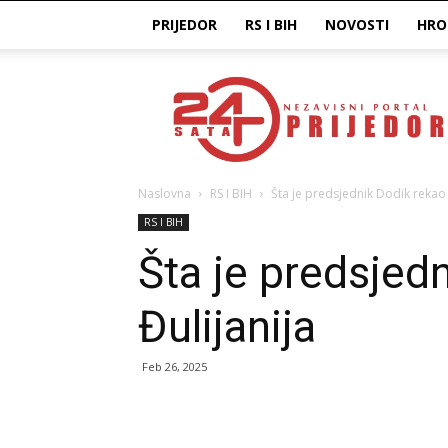
PRIJEDOR
RS I BIH
NOVOSTI
HRO
Prijedor24H
Naslovna
RS I BIH
Šta je predsjednik Dodik rekao
RS I BIH
Šta je predsjed
Đulijanija
Feb 26, 2025