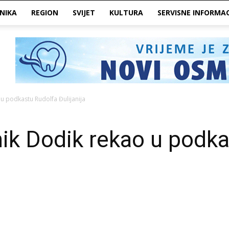
NIKA
REGION
SVIJET
KULTURA
SERVISNE INFORMAC
 u podkastu Rudolfa Đulijanija
nik Dodik rekao u podk