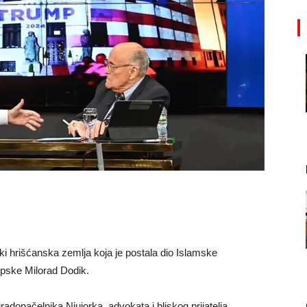
ki hrišćanska zemlja koja je postala dio Islamske
Srpske Milorad Dodik.
donačelnika Njujorka, advokata i bliskog prijatelja