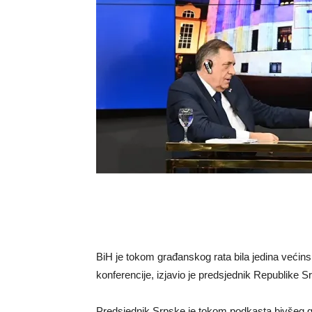
BiH je tokom građanskog rata bila jedina većins
konferencije, izjavio je predsjednik Republike 
Predsjednik Srpske je tokom podkasta bivšeg gra