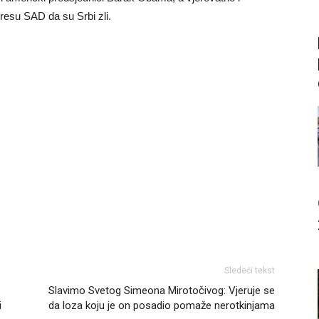
esu SAD da su Srbi zli.
Sledeći tekst
Slavimo Svetog Simeona Mirotočivog: Vjeruje se
i
da loza koju je on posadio pomaže nerotkinjama