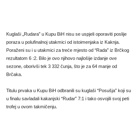
Kuglaši „Rudara” u Kupu BiH nisu se uspjeli oporaviti poslije
poraza u polufinalnoj utakmici od istoimenjaka iz Kaknja.
Poraženi su i u utakmici za treće mjesto od “Rada” iz Brčkog
rezultatom 6 :2. Bilo je ovo njihovo najlošije izdanje ove
sezone, oborivši tek 3 332 čunja, što je za 64 manje od
Brčaka.
Titulu prvaka u Kupu BiH odbranili su kuglaši “Posušja” koji su
u finalu savladali kakanjski “Rudar” 7:1 i tako osvojili svoj peti
trofej u ovom takmičenju.