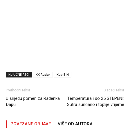
KLJUČNE REČI
KK Rudar
Kup BiH
Prethodni tekst
Sledeći tekst
U srijedu pomen za Radenka
Temperatura i do 25 STEPENI:
Đapu
Sutra sunčano i toplije vrijeme
POVEZANE OBJAVE
VIŠE OD AUTORA