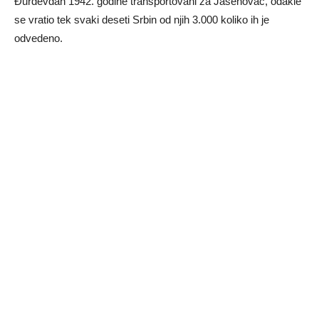
Đurđevdan 1942. godine transportovani za Jasenovac, odakle
se vratio tek svaki deseti Srbin od njih 3.000 koliko ih je
odvedeno.