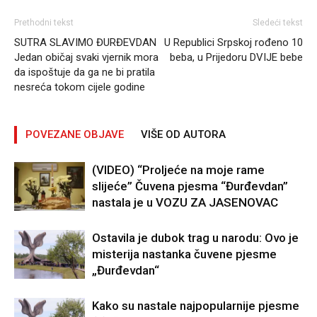
Prethodni tekst
Sledeći tekst
SUTRA SLAVIMO ĐURĐEVDAN
U Republici Srpskoj rođeno 10
Jedan običaj svaki vjernik mora
beba, u Prijedoru DVIJE bebe
da ispoštuje da ga ne bi pratila
nesreća tokom cijele godine
POVEZANE OBJAVE
VIŠE OD AUTORA
(VIDEO) “Proljeće na moje rame
slijeće” Čuvena pjesma “Đurđevdan”
nastala je u VOZU ZA JASENOVAC
Ostavila je dubok trag u narodu: Ovo je
misterija nastanka čuvene pjesme
„Đurđevdan“
Kako su nastale najpopularnije pjesme