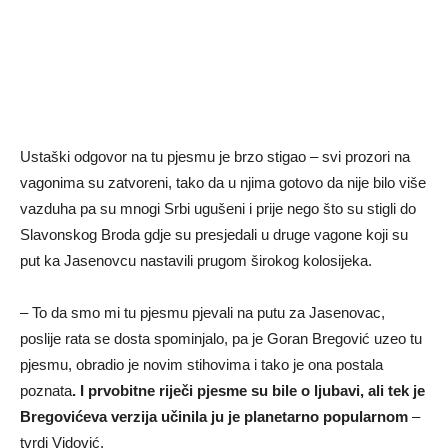
Ustaški odgovor na tu pjesmu je brzo stigao – svi prozori na
vagonima su zatvoreni, tako da u njima gotovo da nije bilo više
vazduha pa su mnogi Srbi ugušeni i prije nego što su stigli do
Slavonskog Broda gdje su presjedali u druge vagone koji su
put ka Jasenovcu nastavili prugom širokog kolosijeka.
– To da smo mi tu pjesmu pjevali na putu za Jasenovac,
poslije rata se dosta spominjalo, pa je Goran Bregović uzeo tu
pjesmu, obradio je novim stihovima i tako je ona postala
poznata
. I prvobitne riječi pjesme su bile o ljubavi, ali tek je
Bregovićeva verzija učinila ju je planetarno popularnom
–
tvrdi Vidović.