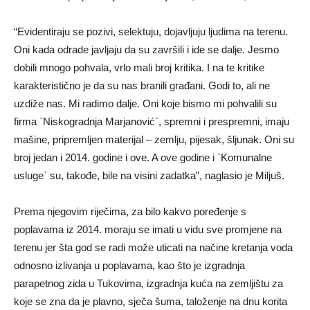
“Evidentiraju se pozivi, selektuju, dojavljuju ljudima na terenu.
Oni kada odrade javljaju da su završili i ide se dalje. Jesmo
dobili mnogo pohvala, vrlo mali broj kritika. I na te kritike
karakteristično je da su nas branili građani. Godi to, ali ne
uzdiže nas. Mi radimo dalje. Oni koje bismo mi pohvalili su
firma `Niskogradnja Marjanović`, spremni i prespremni, imaju
mašine, pripremljen materijal – zemlju, pijesak, šljunak. Oni su
broj jedan i 2014. godine i ove. A ove godine i `Komunalne
usluge` su, takođe, bile na visini zadatka”, naglasio je Miljuš.
Prema njegovim riječima, za bilo kakvo poređenje s
poplavama iz 2014. moraju se imati u vidu sve promjene na
terenu jer šta god se radi može uticati na načine kretanja voda
odnosno izlivanja u poplavama, kao što je izgradnja
parapetnog zida u Tukovima, izgradnja kuća na zemljištu za
koje se zna da je plavno, sječa šuma, taloženje na dnu korita