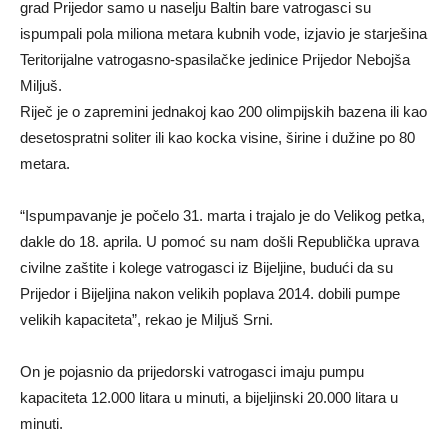
grad Prijedor samo u naselju Baltin bare vatrogasci su
ispumpali pola miliona metara kubnih vode, izjavio je starješina
Teritorijalne vatrogasno-spasilačke jedinice Prijedor Nebojša
Miljuš.
Riječ je o zapremini jednakoj kao 200 olimpijskih bazena ili kao
desetospratni soliter ili kao kocka visine, širine i dužine po 80
metara.
“Ispumpavanje je počelo 31. marta i trajalo je do Velikog petka,
dakle do 18. aprila. U pomoć su nam došli Republička uprava
civilne zaštite i kolege vatrogasci iz Bijeljine, budući da su
Prijedor i Bijeljina nakon velikih poplava 2014. dobili pumpe
velikih kapaciteta”, rekao je Miljuš Srni.
On je pojasnio da prijedorski vatrogasci imaju pumpu
kapaciteta 12.000 litara u minuti, a bijeljinski 20.000 litara u
minuti.