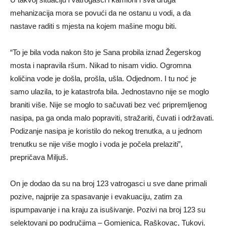
mehanizacija mora se povući da ne ostanu u vodi, a da
nastave raditi s mjesta na kojem mašine mogu biti.
“To je bila voda nakon što je Sana probila iznad Žegerskog
mosta i napravila ršum. Nikad to nisam vidio. Ogromna
količina vode je došla, prošla, ušla. Odjednom. I tu noć je
samo ulazila, to je katastrofa bila. Jednostavno nije se moglo
braniti više. Nije se moglo to sačuvati bez već pripremljenog
nasipa, pa ga onda malo popraviti, stražariti, čuvati i održavati.
Podizanje nasipa je koristilo do nekog trenutka, a u jednom
trenutku se nije više moglo i voda je počela prelaziti”,
prepričava Miljuš.
On je dodao da su na broj 123 vatrogasci u sve dane primali
pozive, najprije za spasavanje i evakuaciju, zatim za
ispumpavanje i na kraju za isušivanje. Pozivi na broj 123 su
selektovani po područjima – Gomjenica, Raškovac, Tukovi.