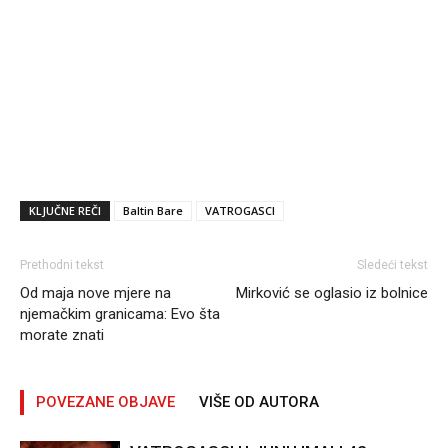
KLJUČNE REČI
Baltin Bare
VATROGASCI
Prethodni tekst
Sledeći tekst
Od maja nove mjere na
Mirković se oglasio iz bolnice
njemačkim granicama: Evo šta
morate znati
POVEZANE OBJAVE
VIŠE OD AUTORA