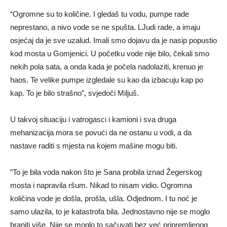
“Ogromne su to količine. I gledaš tu vodu, pumpe rade
neprestano, a nivo vode se ne spušta. LJudi rade, a imaju
osjećaj da je sve uzalud. Imali smo dojavu da je nasip popustio
kod mosta u Gomjenici. U početku vode nije bilo, čekali smo
nekih pola sata, a onda kada je počela nadolaziti, krenuo je
haos. Te velike pumpe izgledale su kao da izbacuju kap po
kap. To je bilo strašno”, svjedoči Miljuš.
U takvoj situaciju i vatrogasci i kamioni i sva druga
mehanizacija mora se povući da ne ostanu u vodi, a da
nastave raditi s mjesta na kojem mašine mogu biti.
“To je bila voda nakon što je Sana probila iznad Žegerskog
mosta i napravila ršum. Nikad to nisam vidio. Ogromna
količina vode je došla, prošla, ušla. Odjednom. I tu noć je
samo ulazila, to je katastrofa bila. Jednostavno nije se moglo
braniti više. Nije se moglo to sačuvati bez već pripremljenog