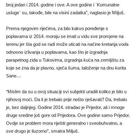
broj jedan i 2014. godine i ove. A ove godine i `Komunalne
usluge` su, takođe, bile na visini zadatka”, naglasio je Miljuš.
Prema njegovim riječima, za bilo kakvo poređenje s
poplavama iz 2014. moraju se imati u vidu sve promjene na
terenu jer šta god se radi može uticati na načine kretanja voda
odnosno izlivanja u poplavama, kao što je izgradnja
parapetnog zida u Tukovima, izgradnja kuća na zemljištu za
koje se zna da je plavno, sječa šuma, taloženje na dnu korita
Sane…
“Mislim da su u ovoj situaciji svi subjekti uradili koliko je bilo u
njihovoj moći. Da li je trebalo prije nešto rješavati? Da, trebalo
je, bez daljnjeg. Godine 2014. stradao je Prijedor, ali i mnoge
druge sredine još gore od Prijedora. Ove godine samo Prijedor.
Ovdje se problem mora riješiti generalno i sveobuhvatno, a
sve drugo je iluzorno”, smatra Miljuš.