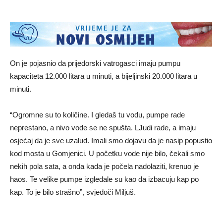
On je pojasnio da prijedorski vatrogasci imaju pumpu
kapaciteta 12.000 litara u minuti, a bijeljinski 20.000 litara u
minuti.
“Ogromne su to količine. I gledaš tu vodu, pumpe rade
neprestano, a nivo vode se ne spušta. LJudi rade, a imaju
osjećaj da je sve uzalud. Imali smo dojavu da je nasip popustio
kod mosta u Gomjenici. U početku vode nije bilo, čekali smo
nekih pola sata, a onda kada je počela nadolaziti, krenuo je
haos. Te velike pumpe izgledale su kao da izbacuju kap po
kap. To je bilo strašno”, svjedoči Miljuš.