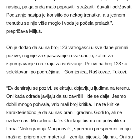
nasipa, pa ga onda malo popraviti, stražariti, čuvati i održavati.
Podizanje nasipa je koristilo do nekog trenutka, a u jednom
trenutku se nije više moglo i voda je počela prelaziti”,
prepričava Miljuš.
On je dodao da su na broj 123 vatrogasci u sve dane primali
pozive, najprije za spasavanje i evakuaciju, zatim za
ispumpavanje i na kraju za isušivanje. Pozivi na broj 123 su
selektovani po područjima – Gomjenica, Raškovac, Tukovi.
“Evidentiraju se pozivi, selektuju, dojavljuju ljudima na terenu.
Oni kada odrade javljaju da su završili i ide se dalje. Jesmo
dobili mnogo pohvala, vrlo mali broj kritika. I na te kritike
karakteristično je da su nas branili građani. Godi to, ali ne
uzdiže nas. Mi radimo dalje. Oni koje bismo mi pohvalili su
firma `Niskogradnja Marjanović`, spremni i prespremni, imaju
mašine, pripremljen materijal – zemlju, pijesak, šljunak. Oni su