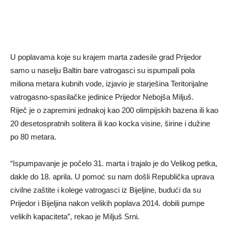
U poplavama koje su krajem marta zadesile grad Prijedor
samo u naselju Baltin bare vatrogasci su ispumpali pola
miliona metara kubnih vode, izjavio je starješina Teritorijalne
vatrogasno-spasilačke jedinice Prijedor Nebojša Miljuš.
Riječ je o zapremini jednakoj kao 200 olimpijskih bazena ili kao
20 desetospratnih solitera ili kao kocka visine, širine i dužine
po 80 metara.
“Ispumpavanje je počelo 31. marta i trajalo je do Velikog petka,
dakle do 18. aprila. U pomoć su nam došli Republička uprava
civilne zaštite i kolege vatrogasci iz Bijeljine, budući da su
Prijedor i Bijeljina nakon velikih poplava 2014. dobili pumpe
velikih kapaciteta”, rekao je Miljuš Srni.