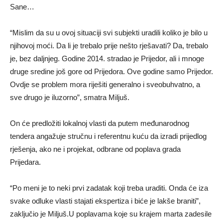
Sane…
“Mislim da su u ovoj situaciji svi subjekti uradili koliko je bilo u
njihovoj moći. Da li je trebalo prije nešto rješavati? Da, trebalo
je, bez daljnjeg. Godine 2014. stradao je Prijedor, ali i mnoge
druge sredine još gore od Prijedora. Ove godine samo Prijedor.
Ovdje se problem mora riješiti generalno i sveobuhvatno, a
sve drugo je iluzorno”, smatra Miljuš.
On će predložiti lokalnoj vlasti da putem međunarodnog
tendera angažuje stručnu i referentnu kuću da izradi prijedlog
rješenja, ako ne i projekat, odbrane od poplava grada
Prijedara.
“Po meni je to neki prvi zadatak koji treba uraditi. Onda će iza
svake odluke vlasti stajati ekspertiza i biće je lakše braniti”,
zaključio je Miljuš.U poplavama koje su krajem marta zadesile