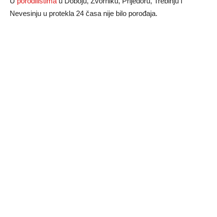
U
porodilištima
u Doboju, Zvorniku, Prijedoru, Trebinju i
Nevesinju u protekla 24 časa nije bilo porođaja.