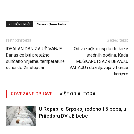
KLJUČNE REČI
Novorođene bebe
Prethodni tekst
Sledeći tekst
IDEALAN DAN ZA UŽIVANJE
Od vozačkog ispita do krize
Danas će biti pretežno
srednjih godina: Kada
sunčano vrijeme, temperature
MUŠKARCI SAZRIJEVAJU,
će ići do 25 stepeni
VARAJU i doživljavaju vrhunac
karijere
POVEZANE OBJAVE
VIŠE OD AUTORA
U Republici Srpskoj rođeno 15 beba, u
Prijedoru DVIJE bebe