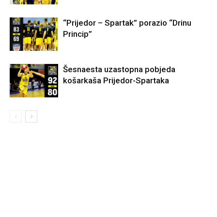
“Prijedor – Spartak” porazio “Drinu
Princip”
Šesnaesta uzastopna pobjeda
košarkaša Prijedor-Spartaka