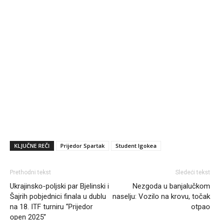
KLJUČNE REČI
Prijedor Spartak
Student Igokea
Prethodni tekst
Sledeći tekst
Ukrajinsko-poljski par Bjelinski i
Nezgoda u banjalučkom
Šajrih pobjednici finala u dublu
naselju: Vozilo na krovu, točak
na 18. ITF turniru “Prijedor
otpao
open 2025”