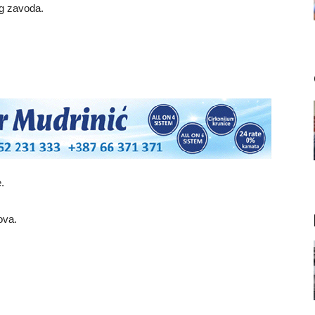
g zavoda.
.
ova.