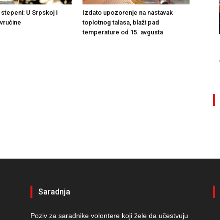
stepeni: U Srpskoj i
Izdato upozorenje na nastavak
 vrućine
toplotnog talasa, blaži pad
temperature od 15. avgusta
Saradnja
Poziv za saradnike volontere koji žele da učestvuju