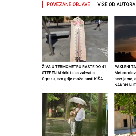
POVEZANE OBJAVE
VIŠE OD AUTORA
ŽIVA U TERMOMETRU RASTE DO 41
PAKLENI T
STEPEN Afrički talas zahvatio
Meteorolozi 
Srpsku, evo gdje može pasti KIŠA
nevrijeme, 
NAKON NJ