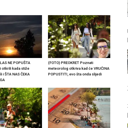
ALAS NE POPUŠTA
(FOTO) PREOKRET Poznati
otkrili kada stiže
meteorolog otkriva kad će VRUĆINA
ali i ŠTA NAS ČEKA
POPUSTITI, evo šta onda slijedi
EGA