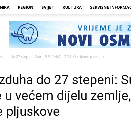
NIKA
REGION
SVIJET
KULTURA
SERVISNE INFORMAC
duha do 27 stepeni: Sutra SUNČANO I TOPLO vrijeme u većem...
zduha do 27 stepeni:
 u većem dijelu zemlje,
 pljuskove