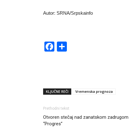
Autor: SRNA/Srpskainfo
Facebook
Share
KLJUČNE REČI
Vremenska prognoza
Prethodni tekst
Otvoren stečaj nad zanatskom zadrugom
“Progres”