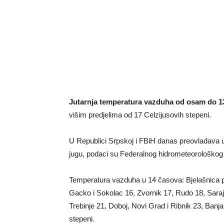
Jutarnja temperatura vazduha od osam do 13,
višim predjelima od 17 Celzijusovih stepeni.
U Republici Srpskoj i FBiH danas preovladava
jugu, podaci su Federalnog hidrometeorološkog
Temperatura vazduha u 14 časova: Bjelašnica pe
Gacko i Sokolac 16, Zvornik 17, Rudo 18, Sarajev
Trebinje 21, Doboj, Novi Grad i Ribnik 23, Banja
stepeni.