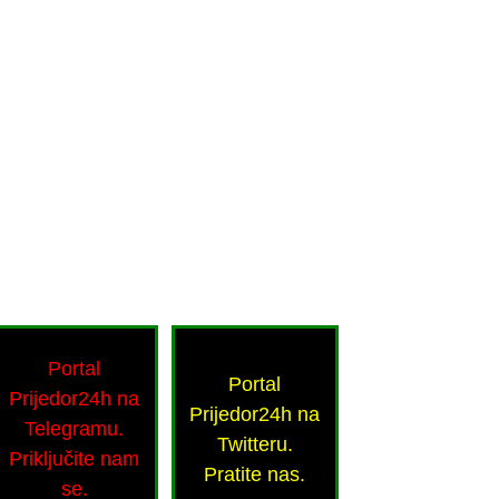
Portal
Portal
Prijedor24h na
Prijedor24h na
Telegramu.
Twitteru.
Priključite nam
Pratite nas.
se.