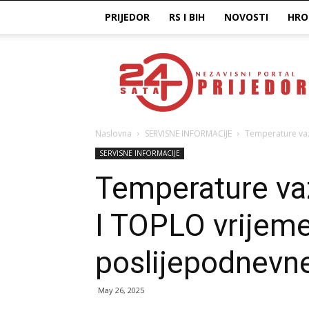
PRIJEDOR
RS I BIH
NOVOSTI
HRO
Prijedor24H
Naslovna
SERVISNE INFORMACIJE
Temperature vaz
SERVISNE INFORMACIJE
Temperature va
I TOPLO vrijeme
poslijepodnevne
May 26, 2025