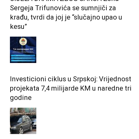
Sergeja Trifunovića se sumnjiči za
krađu, tvrdi da joj je “slučajno upao u
kesu”
Investicioni ciklus u Srpskoj: Vrijednost
projekata 7,4 milijarde KM u naredne tri
godine