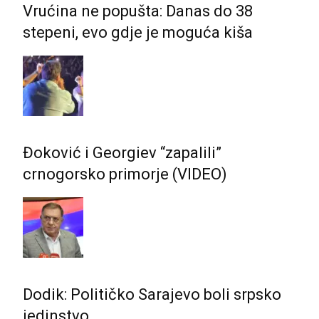
Vrućina ne popušta: Danas do 38
stepeni, evo gdje je moguća kiša
Đoković i Georgiev “zapalili”
crnogorsko primorje (VIDEO)
Dodik: Političko Sarajevo boli srpsko
jedinstvo