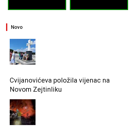
Novo
Cvijanovićeva položila vijenac na
Novom Zejtinliku