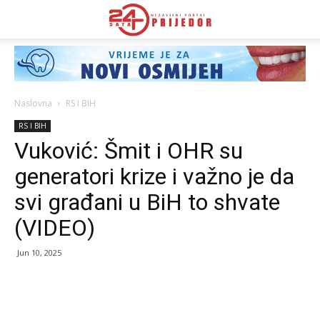
Naslovna
RS I BIH
RS I BIH
Vuković: Šmit i OHR su
generatori krize i važno je da
svi građani u BiH to shvate
(VIDEO)
Jun 10, 2025