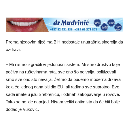
Prema njegovim riječima BiH nedostaje unutrašnja sinergija da
ozdravi.
– Mi nismo izgradili vrijedonosni sistem. Mi smo društvo koje
počiva na ruševinama rata, sve ono šo ne valja, politizovali
smo sve ono što nevalja. Želimo da budemo moderna država
koja će jednog dana biti dio EU, ali radimo sve suprotno. Evo,
sada imate u julu Srebrenicu, i odmah zakopavanje u rovove.
Tako se ne ide naprijed. Nisam veliki optimista da će biti bolje –
dodao je Vuković.