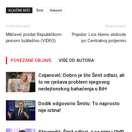
KLJUČNE REČI
Šmit
Vuković
Prethodni tekst
Sledeći tekst
Miličević predat Republičkom
Prijedor: Lice lišeno slobode
javnom tužilaštvu (VIDEO)
po Centralnoj potjernici
POVEZANE OBJAVE
VIŠE OD AUTORA
Cvijanović: Dobro je što Šmit odlazi, ali
to ne rješava problem njegovog
nedejtonskog bahaćenja u BiH
Dodik odgovorio Šmitu: To naprosto
nije istina!
Stevandić: Šmit odlazi, a sa njim i OHR