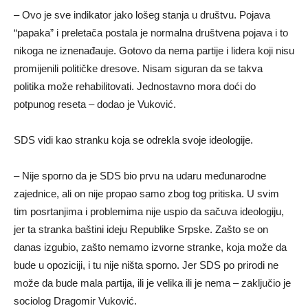
– Ovo je sve indikator jako lošeg stanja u društvu. Pojava
“papaka” i preletača postala je normalna društvena pojava i to
nikoga ne iznenađauje. Gotovo da nema partije i lidera koji nisu
promijenili političke dresove. Nisam siguran da se takva
politika može rehabilitovati. Јednostavno mora doći do
potpunog reseta – dodao je Vuković.
SDS vidi kao stranku koja se odrekla svoje ideologije.
– Nije sporno da je SDS bio prvu na udaru međunarodne
zajednice, ali on nije propao samo zbog tog pritiska. U svim
tim posrtanjima i problemima nije uspio da sačuva ideologiju,
jer ta stranka baštini ideju Republike Srpske. Zašto se on
danas izgubio, zašto nemamo izvorne stranke, koja može da
bude u opoziciji, i tu nije ništa sporno. Јer SDS po prirodi ne
može da bude mala partija, ili je velika ili je nema – zaključio je
sociolog Dragomir Vuković.