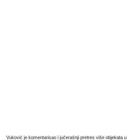
Vuković je komentarisao i jučerašnji pretres više objekata u