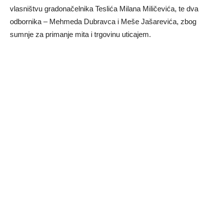
vlasništvu gradonačelnika Teslića Milana Miličevića, te dva
odbornika – Mehmeda Dubravca i Meše Јašarevića, zbog
sumnje za primanje mita i trgovinu uticajem.