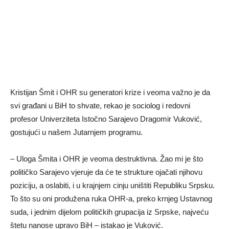
Kristijan Šmit i OHR su generatori krize i veoma važno je da
svi građani u BiH to shvate, rekao je sociolog i redovni
profesor Univerziteta Istočno Sarajevo Dragomir Vuković,
gostujući u našem Јutarnjem programu.
– Uloga Šmita i OHR je veoma destruktivna. Žao mi je što
političko Sarajevo vjeruje da će te strukture ojačati njihovu
poziciju, a oslabiti, i u krajnjem cinju uništiti Republiku Srpsku.
To što su oni produžena ruka OHR-a, preko krnjeg Ustavnog
suda, i jednim dijelom političkih grupacija iz Srpske, najveću
štetu nanose upravo BiH – istakao je Vuković.