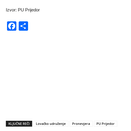
Izvor: PU Prijedor
Facebook
Share
KLJUČNE REČI
Lovačko udruženje
Pronevjera
PU Prijedor