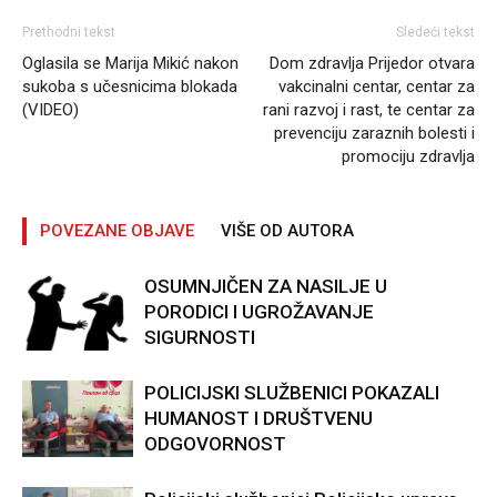
Prethodni tekst
Sledeći tekst
Oglasila se Marija Mikić nakon
Dom zdravlja Prijedor otvara
sukoba s učesnicima blokada
vakcinalni centar, centar za
(VIDEO)
rani razvoj i rast, te centar za
prevenciju zaraznih bolesti i
promociju zdravlja
POVEZANE OBJAVE
VIŠE OD AUTORA
OSUMNJIČEN ZA NASILJE U
PORODICI I UGROŽAVANJE
SIGURNOSTI
POLICIJSKI SLUŽBENICI POKAZALI
HUMANOST I DRUŠTVENU
ODGOVORNOST