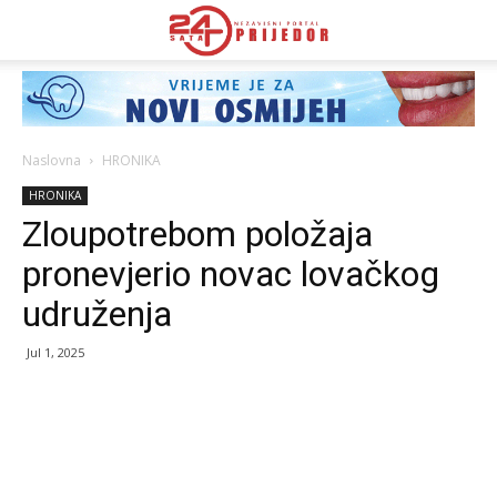
Naslovna
HRONIKA
HRONIKA
Zloupotrebom položaja
pronevjerio novac lovačkog
udruženja
Jul 1, 2025