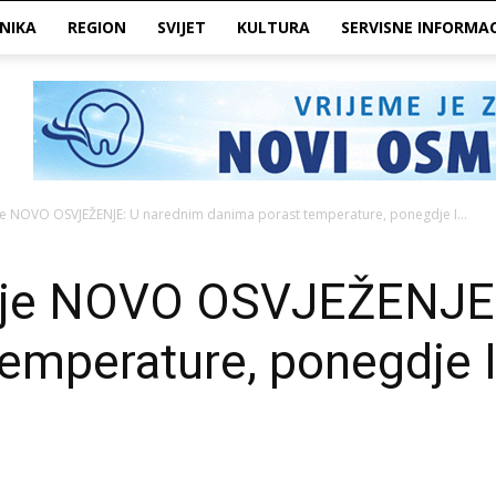
NIKA
REGION
SVIJET
KULTURA
SERVISNE INFORMAC
e NOVO OSVJEŽENJE: U narednim danima porast temperature, ponegdje I...
uje NOVO OSVJEŽENJE:
temperature, ponegdje 