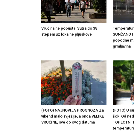
Vrućina ne popušta: Sutra do 38
Temperature
stepeni uz lokalne pljuskove
SUNČANO I
popodne mog
grmljavina
(FOTO) NAJNOVIJA PROGNOZA Za
(FOTO) U su
vikend malo svježije, a onda VELIKE
šok: Od ned
VRUĆINE, sve do ovog datuma
TOPLOTNI TA
temperatur