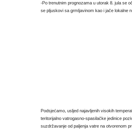
-Po trenutnim prognozama u utorak 8. jula se 
se pljuskovi sa grmljavinom kao i jače lokaln
Podsjećamo, usljed najavljenih visokih temperatu
teritorijalno vatrogasno-spasilačke jedinice poz
suzdržavanje od paljenja vatre na otvorenom pr