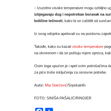
– Izuzetno visoke temperature mogu ozbiljno ugro
izbjegavaju dug i nepotreban boravak na sun
količine tečnosti
, kako bi se zaštitili od sunčan
Iz ovog odsjeka apelovali su na poslovnu zajedn
Takođe, kako su kazal
i visoke temperature
pogo
na otvorenom i da se poštuju mjere opreza, kako 
Osim toga upućen je i apel svim potrošačima da 
za piće troše isključenja za osnovne potrebe.
Autor:
Mia Starčević
/Srpskainfo
FOTO: SINIŠA PAŠALIĆ/RINGIER