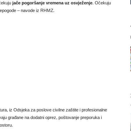
očekuju
jače pogoršanje vremena uz osvježenje
. Očekuju
e nepogode – navode iz RHMZ.
ra, iz Odsjeka za poslove civilne zaštite i profesionalne
ivaju građane na dodatni oprez, poštovanje preporuka i
ostoru.