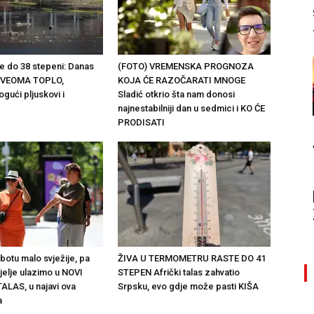
 do 38 stepeni: Danas
(FOTO) VREMENSKA PROGNOZA
 VEOMA TOPLO,
KOJA ĆE RAZOČARATI MNOGE
ući pljuskovi i
Sladić otkrio šta nam donosi
najnestabilniji dan u sedmici i KO ĆE
PRODISATI
botu malo svježije, pa
ŽIVA U TERMOMETRU RASTE DO 41
jelje ulazimo u NOVI
STEPEN Afrički talas zahvatio
LAS, u najavi ova
Srpsku, evo gdje može pasti KIŠA
a