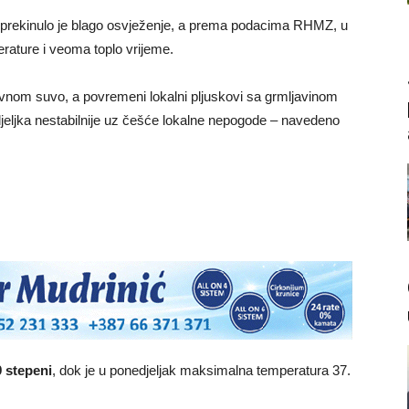
a prekinulo je blago osvježenje, a prema podacima RHMZ, u
rature i veoma toplo vrijeme.
avnom suvo, a povremeni lokalni pljuskovi sa grmljavinom
ljka nestabilnije uz češće lokalne nepogode – navedeno
9 stepeni
, dok je u ponedjeljak maksimalna temperatura 37.