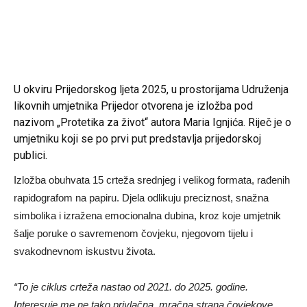
U okviru Prijedorskog ljeta 2025, u prostorijama Udruženja
likovnih umjetnika Prijedor otvorena je izložba pod
nazivom „Protetika za život“ autora Maria Ignjića. Riječ je o
umjetniku koji se po prvi put predstavlja prijedorskoj
publici.
Izložba obuhvata 15 crteža srednjeg i velikog formata, rađenih
rapidografom na papiru. Djela odlikuju preciznost, snažna
simbolika i izražena emocionalna dubina, kroz koje umjetnik
šalje poruke o savremenom čovjeku, njegovom tijelu i
svakodnevnom iskustvu života.
“To je ciklus crteža nastao od 2021. do 2025. godine.
Interesuje me ne tako privlačna, mračna strana čovjekove