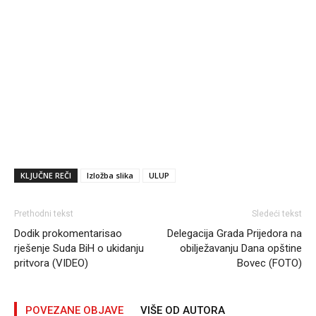
KLJUČNE REČI
Izložba slika
ULUP
Prethodni tekst
Sledeći tekst
Dodik prokomentarisao
Delegacija Grada Prijedora na
rješenje Suda BiH o ukidanju
obilježavanju Dana opštine
pritvora (VIDEO)
Bovec (FOTO)
POVEZANE OBJAVE
VIŠE OD AUTORA