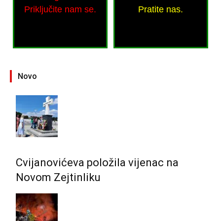
Priključite nam se.
Pratite nas.
Novo
Cvijanovićeva položila vijenac na
Novom Zejtinliku