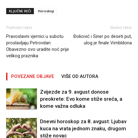
KLJUČNE REČI
Horoskop
Prethodni tekst
Sledeći tekst
Pravoslavni vjernici u subotu
Đoković i Siner po deseti put,
proslavljaju Petrovdan:
ulog je finale Vimbldona
Obavezno ovo uradite noć prije
velikog praznika
POVEZANE OBJAVE
VIŠE OD AUTORA
Zvijezde za 9. avgust donose
preokrete: Evo kome stiže sreća, a
kome važna odluka
Dnevni horoskop za 8. avgust: Ljubav
kuca na vrata jednom znaku, drugom
stiže novac