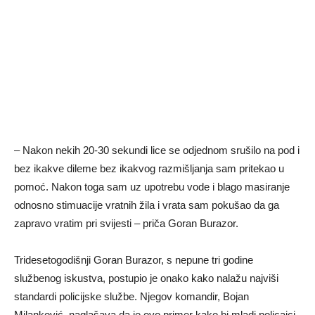
– Nakon nekih 20-30 sekundi lice se odjednom srušilo na pod i
bez ikakve dileme bez ikakvog razmišljanja sam pritekao u
pomoć. Nakon toga sam uz upotrebu vode i blago masiranje
odnosno stimuacije vratnih žila i vrata sam pokušao da ga
zapravo vratim pri svijesti – priča Goran Burazor.
Tridesetogodišnji Goran Burazor, s nepune tri godine
službenog iskustva, postupio je onako kako nalažu najviši
standardi policijske službe. Njegov komandir, Bojan
Milanković, naglašava da je ovo primer kako bi mladi policajci