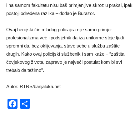
i na samom fakultetu nisu baš primjenljive skroz u praksi, ipak
postoji određena razlika – dodao je Burazor.
Ovaj herojski čin mladog policajca nije samo primjer
profesionalizma već i podsjetnik da iza uniforme stoje ljudi
spremni da, bez oklijevanja, stave sebe u službu zaštite
drugih. Kako ovaj policijski službenik i sam kaže – “zaštita
čovjekovog života, zapravo je najveći postulat kom bi svi
trebalo da težimo”.
Autor: RTRS/banjaluka.net
Facebook
Share