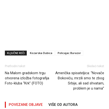
KLJUČNE REČI
Kozarska Dubica
Policajac Burazor
Prethodni tekst
Sledeći tekst
Na Malom gradskom trgu
Američka spisateljica: “Novače
otvorena izložba fotografija
Đokoviću, mrzili smo te zbog
Foto-kluba “Krk” (FOTO)
Srbije, ali sad shvatam,
problem je u nama”
POVEZANE OBJAVE
VIŠE OD AUTORA