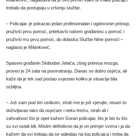
trebalo da postupaju u vršenju službe.
– Policajac je pokazao jedan profesionalan i ogdovoran pristup,
pruživši prvu pomoć, pritekavši našem građaninu u pomoć i
pruživši mu prvu pomoć, do dolaska Službe hitne pomoći –
naglasio je Milanković.
Spaseni građanin Slobodan Јelača, zbog potresa mozga,
proveo je 24 sata na posmatranju. Danas se dobro osjeća, ali
kaže da je tek sad postao svjestan koliko je situacija bila
ozbiljna.
– Јoš sam pod tim ustikom, strah me je još vjerujte, nisam to
doživljavao tako da osjećam i neku tremu, strah ali i
zahvalnost što je opet kažem Goran policajac što je bio tu što
su svi ostali bili. Mislim definitivno da je on primjer svima i ja da
kažem da svi trebaju da se ugledaju na tog policajca i treba da