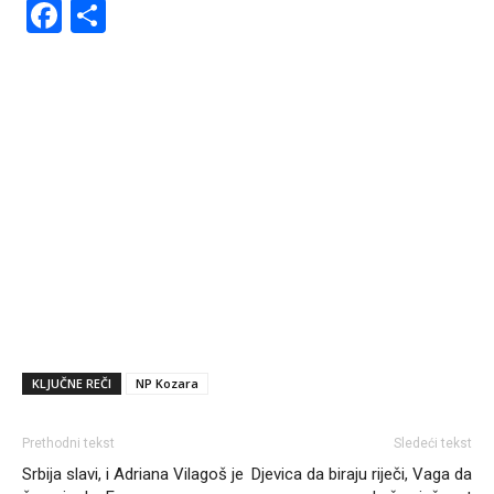
Facebook
Share
KLJUČNE REČI
NP Kozara
Prethodni tekst
Sledeći tekst
Srbija slavi, i Adriana Vilagoš je
Djevica da biraju riječi, Vaga da