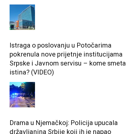
Istraga o poslovanju u Potočarima
pokrenula nove prijetnje institucijama
Srpske i Јavnom servisu – kome smeta
istina? (VIDEO)
Drama u Njemačkoj: Policija upucala
državljanina Srbije koji ih je napao