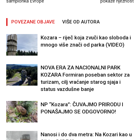
šampionka Evrope
pokaže nježnost
POVEZANE OBJAVE
VIŠE OD AUTORA
Kozara – riječ koja zvuči kao sloboda i
mnogo više znači od parka (VIDEO)
NOVA ERA ZA NACIONALNI PARK
KOZARA Formiran poseban sektor za
turizam, cilj vraćanje starog sjaja i
status vazdušne banje
NP “Kozara”: ČUVAJMO PRIRODU I
PONAŠAJMO SE ODGOVORNO!
Nanosi i do dva metra: Na Kozari kao u