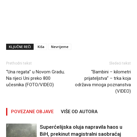
KLJUČNE REČI
Kiša
Nevrijeme
Prethodni tekst
Sledeći tekst
“Una regata” u Novom Gradu;
“Bambini – kilometri
Na rijeci Uni preko 800
prijateljstva” – trka koja
učesnika (FOTO/VIDEO)
održava mnoga poznanstva
(VIDEO)
POVEZANE OBJAVE
VIŠE OD AUTORA
Superćelijska oluja napravila haos u
BiH, prekinut magistralni saobraćaj