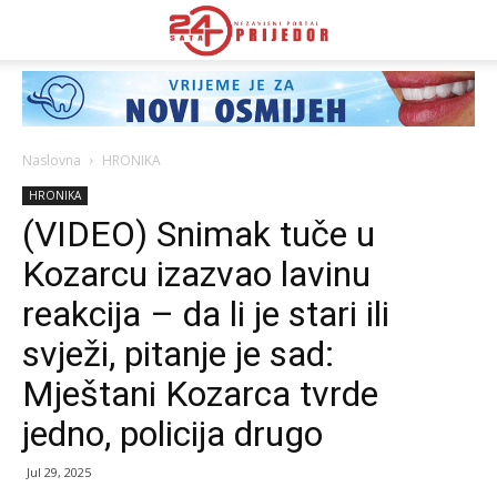
Naslovna
HRONIKA
HRONIKA
(VIDEO) Snimak tuče u
Kozarcu izazvao lavinu
reakcija – da li je stari ili
svježi, pitanje je sad:
Mještani Kozarca tvrde
jedno, policija drugo
Jul 29, 2025