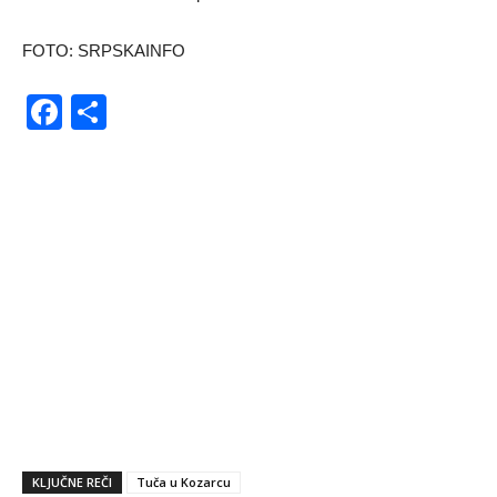
FOTO: SRPSKAINFO
Facebook
Share
KLJUČNE REČI
Tuča u Kozarcu