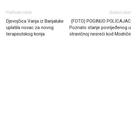
Prethodni tekst
Sledeći tekst
Djevojčica Vanja iz Banjaluke
(FOTO) POGINUO POLICAJAC
uplatila novac za novog
Poznato stanje povrijeđenog u
terapeutskog konja
stravičnoj nesreći kod Modriče