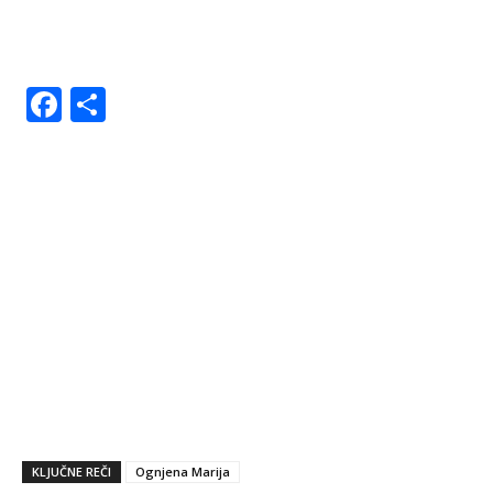
Facebook
Share
KLJUČNE REČI
Ognjena Marija