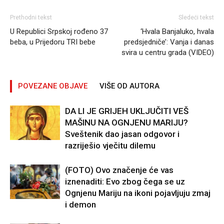
Prethodni tekst
Sledeći tekst
U Republici Srpskoj rođeno 37
‘Hvala Banjaluko, hvala
beba, u Prijedoru TRI bebe
predsjedniče’: Vanja i danas
svira u centru grada (VIDEO)
POVEZANE OBJAVE
VIŠE OD AUTORA
DA LI JE GRIJEH UKLJUČITI VEŠ
MAŠINU NA OGNJENU MARIJU?
Sveštenik dao jasan odgovor i
razriješio vječitu dilemu
(FOTO) Ovo značenje će vas
iznenaditi: Evo zbog čega se uz
Ognjenu Mariju na ikoni pojavljuju zmaj
i demon