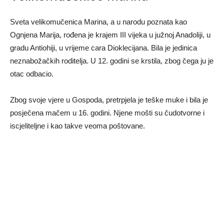
Sveta velikomučenica Marina, a u narodu poznata kao
Ognjena Marija, rođena je krajem III vijeka u južnoj Anadoliji, u
gradu Antiohiji, u vrijeme cara Dioklecijana. Bila je jedinica
neznabožačkih roditelja. U 12. godini se krstila, zbog čega ju je
otac odbacio.
Zbog svoje vjere u Gospoda, pretrpjela je teške muke i bila je
posječena mačem u 16. godini. Njene mošti su čudotvorne i
iscjeliteljne i kao takve veoma poštovane.