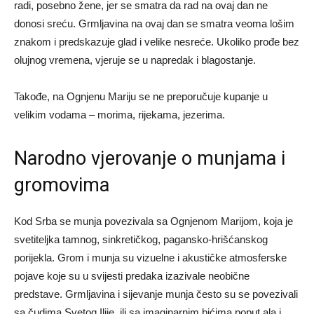
radi, posebno žene, jer se smatra da rad na ovaj dan ne
donosi sreću. Grmljavina na ovaj dan se smatra veoma lošim
znakom i predskazuje glad i velike nesreće. Ukoliko prođe bez
olujnog vremena, vjeruje se u napredak i blagostanje.
Takođe, na Ognjenu Mariju se ne preporučuje kupanje u
velikim vodama – morima, rijekama, jezerima.
Narodno vjerovanje o munjama i
gromovima
Kod Srba se munja povezivala sa Ognjenom Marijom, koja je
svetiteljka tamnog, sinkretičkog, pagansko-hrišćanskog
porijekla. Grom i munja su vizuelne i akustičke atmosferske
pojave koje su u svijesti predaka izazivale neobične
predstave. Grmljavina i sijevanje munja često su se povezivali
sa čudima Svetog Ilije, ili sa imaginarnim bićima poput ala i