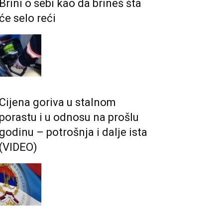
Brini o sebi kao da brineš šta
će selo reći
Cijena goriva u stalnom
porastu i u odnosu na prošlu
godinu – potrošnja i dalje ista
(VIDEO)