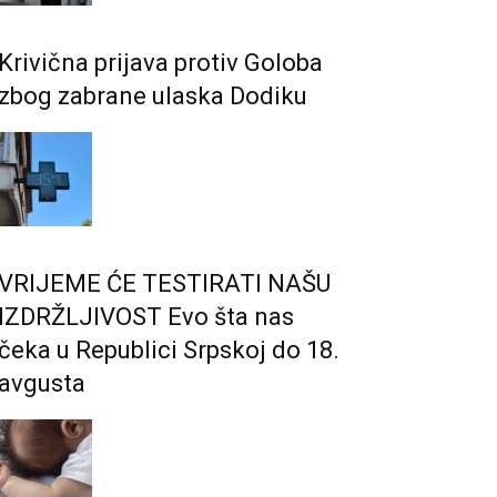
Krivična prijava protiv Goloba
zbog zabrane ulaska Dodiku
VRIJEME ĆE TESTIRATI NAŠU
IZDRŽLJIVOST Evo šta nas
čeka u Republici Srpskoj do 18.
avgusta