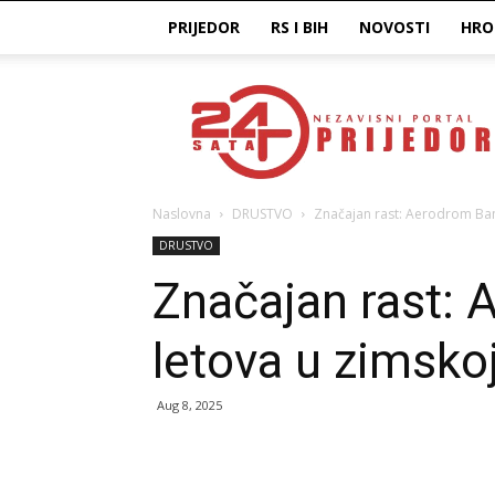
PRIJEDOR
RS I BIH
NOVOSTI
HRO
Prijedor24H
Naslovna
DRUSTVO
Značajan rast: Aerodrom Ban
DRUSTVO
Značajan rast: 
letova u zimsko
Aug 8, 2025