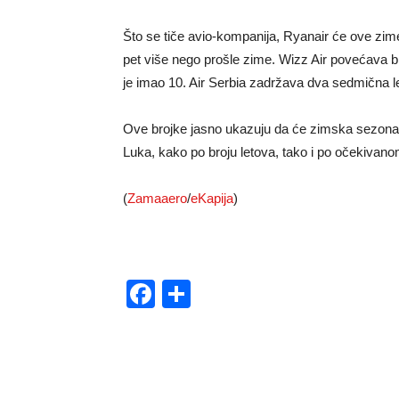
Što se tiče avio-kompanija, Ryanair će ove zime 
pet više nego prošle zime. Wizz Air povećava br
je imao 10. Air Serbia zadržava dva sedmična l
Ove brojke jasno ukazuju da će zimska sezona 
Luka, kako po broju letova, tako i po očekivano
(
Zamaaero
/
eKapija
)
Facebook
Share