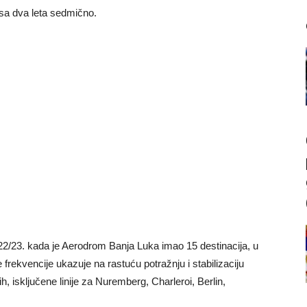
 sa dva leta sedmično.
2022/23. kada je Aerodrom Banja Luka imao 15 destinacija, u
ekvencije ukazuje na rastuću potražnju i stabilizaciju
h, isključene linije za Nuremberg, Charleroi, Berlin,