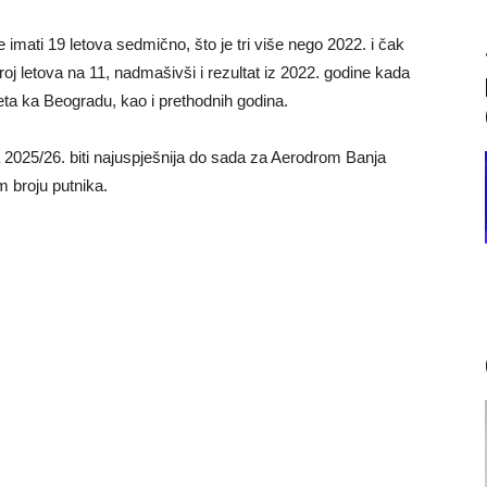
imati 19 letova sedmično, što je tri više nego 2022. i čak
oj letova na 11, nadmašivši i rezultat iz 2022. godine kada
eta ka Beogradu, kao i prethodnih godina.
2025/26. biti najuspješnija do sada za Aerodrom Banja
m broju putnika.