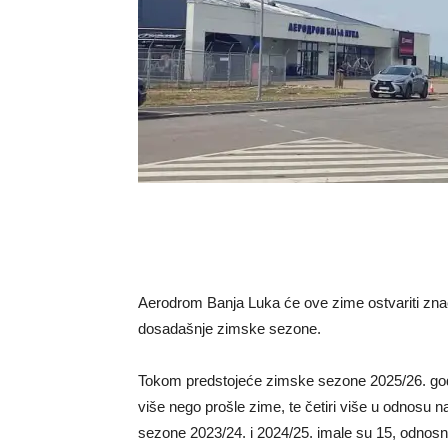
Aerodrom Banja Luka će ove zime ostvariti zna
dosadašnje zimske sezone.
Tokom predstojeće zimske sezone 2025/26. godi
više nego prošle zime, te četiri više u odnosu n
sezone 2023/24. i 2024/25. imale su 15, odnosno