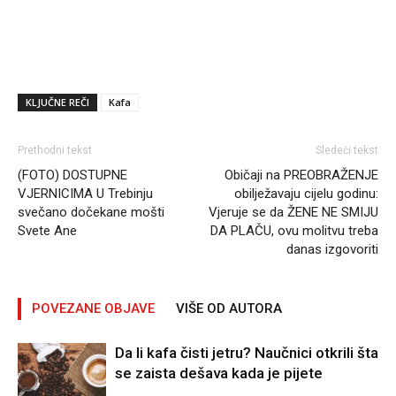
KLJUČNE REČI
Kafa
Prethodni tekst
Sledeći tekst
(FOTO) DOSTUPNE
Običaji na PREOBRAŽENJE
VJERNICIMA U Trebinju
obilježavaju cijelu godinu:
svečano dočekane mošti
Vjeruje se da ŽENE NE SMIJU
Svete Ane
DA PLAČU, ovu molitvu treba
danas izgovoriti
POVEZANE OBJAVE
VIŠE OD AUTORA
Da li kafa čisti jetru? Naučnici otkrili šta
se zaista dešava kada je pijete