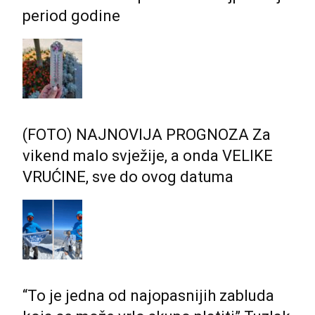
period godine
(FOTO) NAJNOVIJA PROGNOZA Za
vikend malo svježije, a onda VELIKE
VRUĆINE, sve do ovog datuma
“To je jedna od najopasnijih zabluda