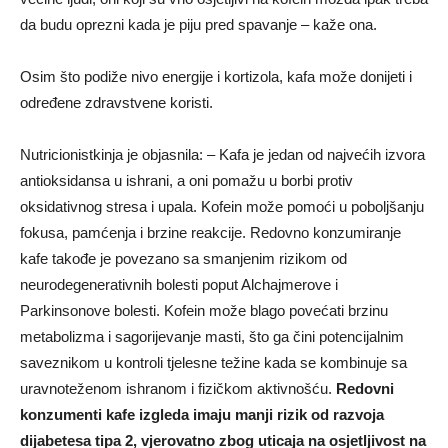
da budu oprezni kada je piju pred spavanje – kaže ona.
Osim što podiže nivo energije i kortizola, kafa može donijeti i
određene zdravstvene koristi.
Nutricionistkinja je objasnila: – Kafa je jedan od najvećih izvora
antioksidansa u ishrani, a oni pomažu u borbi protiv
oksidativnog stresa i upala. Kofein može pomoći u poboljšanju
fokusa, pamćenja i brzine reakcije. Redovno konzumiranje
kafe takođe je povezano sa smanjenim rizikom od
neurodegenerativnih bolesti poput Alchajmerove i
Parkinsonove bolesti. Kofein može blago povećati brzinu
metabolizma i sagorijevanje masti, što ga čini potencijalnim
saveznikom u kontroli tjelesne težine kada se kombinuje sa
uravnoteženom ishranom i fizičkom aktivnošću.
Redovni
konzumenti kafe izgleda imaju manji rizik od razvoja
dijabetesa tipa 2, vjerovatno zbog uticaja na osjetljivost na