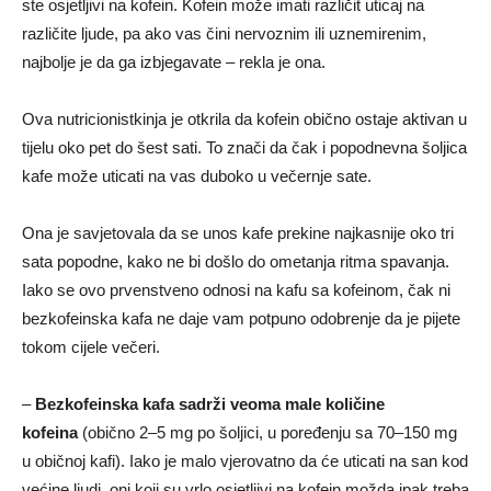
ste osjetljivi na kofein. Kofein može imati različit uticaj na
različite ljude, pa ako vas čini nervoznim ili uznemirenim,
najbolje je da ga izbjegavate – rekla je ona.
Ova nutricionistkinja je otkrila da kofein obično ostaje aktivan u
tijelu oko pet do šest sati. To znači da čak i popodnevna šoljica
kafe može uticati na vas duboko u večernje sate.
Ona je savjetovala da se unos kafe prekine najkasnije oko tri
sata popodne, kako ne bi došlo do ometanja ritma spavanja.
Iako se ovo prvenstveno odnosi na kafu sa kofeinom, čak ni
bezkofeinska kafa ne daje vam potpuno odobrenje da je pijete
tokom cijele večeri.
–
Bezkofeinska kafa sadrži veoma male količine
kofeina
(obično 2–5 mg po šoljici, u poređenju sa 70–150 mg
u običnoj kafi). Iako je malo vjerovatno da će uticati na san kod
većine ljudi, oni koji su vrlo osjetljivi na kofein možda ipak treba