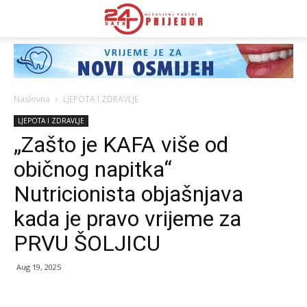
Naslovna
LJEPOTA I ZDRAVLJE
LJEPOTA I ZDRAVLJE
„Zašto je KAFA više od
običnog napitka“
Nutricionista objašnjava
kada je pravo vrijeme za
PRVU ŠOLJICU
Aug 19, 2025