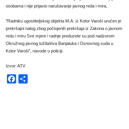
osobama i nije prijavio narušavanje javnog reda i mira,
”Radniku ugostiteljskog objekta M.A. iz Kotor Varoši uručen je
prekršajni nalog zbog počinjenih prekršaja iz Zakona o javnom
redu i miru Sve mjere i radnje preduzete su pod nadzorom
Okružnog javnog tužilaštva Banjaluka i Osnovnog suda u
Kotor Varoši”, navode u policiji.
Izvor: ATV
Facebook
Share