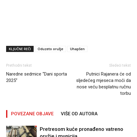
KLJUČNE REČI
Oduzeto oružje
Uhapšen
Prethodni tekst
Sledeći tekst
Naredne sedmice “Dani sporta
Putnici Rajanera će od
2025”
sljedećeg mjeseca moći da
nose veću besplatnu ručnu
torbu
POVEZANE OBJAVE
VIŠE OD AUTORA
Pretresom kuće pronađeno vatreno
oružje i municija