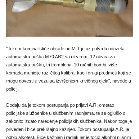
”Tokom kriminalističe obrade od M.T je uz potvrdu oduzeta
automatska puška M70 AB2 sa okvirom, 12 okvira za
automatsku pušku, tri tromblona, 10 ručnih bombi, više
komada municije različitog kalibra, kao i drugi predmeti koji se
mogu dovesti u vezu sa izvršenjem krivičnog djela”, navode u
policiji.
Dodaju da je tokom postupanja po prijavi A.R. ometao
policijske službenike u službenim radnjama, te se oglušio o
zakonito izdato naređenje policijskih službenika. Nakon toga je
priveden i biće prekršajno kažnjen. Tokom postupanja A.R. je
odbio alkotest. Biće kažnjen i radnik jer je točio alkohol pijanim