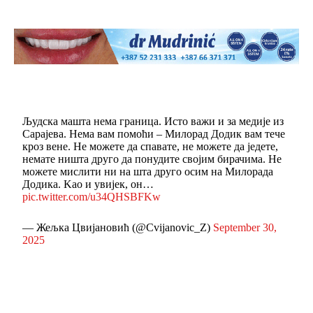
Људска машта нема граница. Исто важи и за медије из
Сарајева. Нема вам помоћи – Милорад Додик вам тече
кроз вене. Не можете да спавате, не можете да једете,
немате ништа друго да понудите својим бирачима. Не
можете мислити ни на шта друго осим на Милорада
Додика. Kао и увијек, он…
pic.twitter.com/u34QHSBFKw
— Жељка Цвијановић (@Cvijanovic_Z)
September 30,
2025