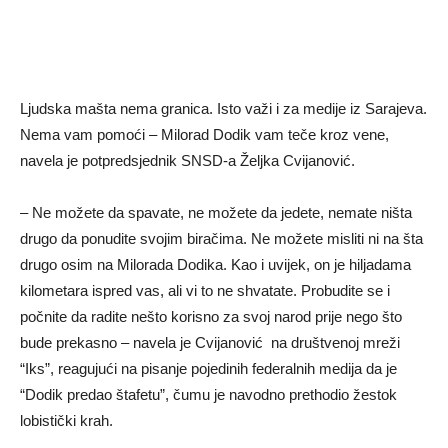
Ljudska mašta nema granica. Isto važi i za medije iz Sarajeva.
Nema vam pomoći – Milorad Dodik vam teče kroz vene,
navela je potpredsjednik SNSD-a Željka Cvijanović.
– Ne možete da spavate, ne možete da jedete, nemate ništa
drugo da ponudite svojim biračima. Ne možete misliti ni na šta
drugo osim na Milorada Dodika. Kao i uvijek, on je hiljadama
kilometara ispred vas, ali vi to ne shvatate. Probudite se i
počnite da radite nešto korisno za svoj narod prije nego što
bude prekasno – navela je Cvijanović na društvenoj mreži
“Iks”, reagujući na pisanje pojedinih federalnih medija da je
“Dodik predao štafetu”, čumu je navodno prethodio žestok
lobistički krah.