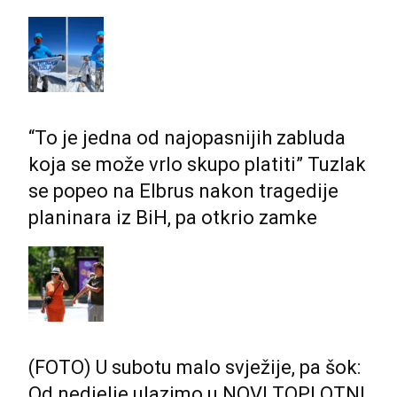
“To je jedna od najopasnijih zabluda
koja se može vrlo skupo platiti” Tuzlak
se popeo na Elbrus nakon tragedije
planinara iz BiH, pa otkrio zamke
(FOTO) U subotu malo svježije, pa šok:
Od nedjelje ulazimo u NOVI TOPLOTNI