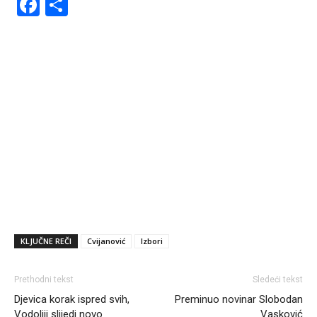
Facebook
Share
KLJUČNE REČI
Cvijanović
Izbori
Prethodni tekst
Sledeći tekst
Djevica korak ispred svih,
Preminuo novinar Slobodan
Vodoliji slijedi novo
Vasković