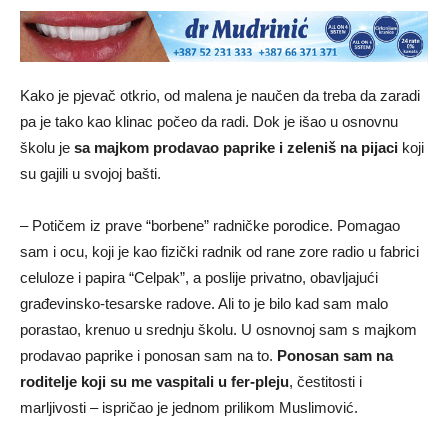
Kako je pjevač otkrio, od malena je naučen da treba da zaradi
pa je tako kao klinac počeo da radi. Dok je išao u osnovnu
školu je
sa majkom prodavao paprike i zeleniš na pijaci
koji
su gajili u svojoj bašti.
– Potičem iz prave “borbene” radničke porodice. Pomagao
sam i ocu, koji je kao fizički radnik od rane zore radio u fabrici
celuloze i papira “Celpak”, a poslije privatno, obavljajući
građevinsko-tesarske radove. Ali to je bilo kad sam malo
porastao, krenuo u srednju školu. U osnovnoj sam s majkom
prodavao paprike i ponosan sam na to.
Ponosan sam na
roditelje koji su me vaspitali u fer-pleju
, čestitosti i
marljivosti – ispričao je jednom prilikom Muslimović.