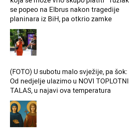
koja se može vrlo skupo platiti” Tuzlak
se popeo na Elbrus nakon tragedije
planinara iz BiH, pa otkrio zamke
(FOTO) U subotu malo svježije, pa šok:
Od nedjelje ulazimo u NOVI TOPLOTNI
TALAS, u najavi ova temperatura