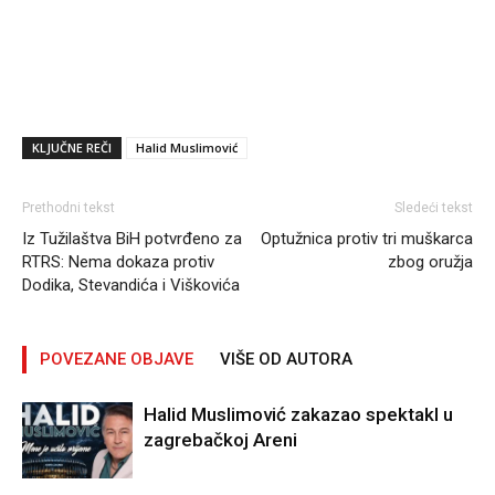
KLJUČNE REČI
Halid Muslimović
Prethodni tekst
Sledeći tekst
Iz Tužilaštva BiH potvrđeno za
Optužnica protiv tri muškarca
RTRS: Nema dokaza protiv
zbog oružja
Dodika, Stevandića i Viškovića
POVEZANE OBJAVE
VIŠE OD AUTORA
Halid Muslimović zakazao spektakl u
zagrebačkoj Areni