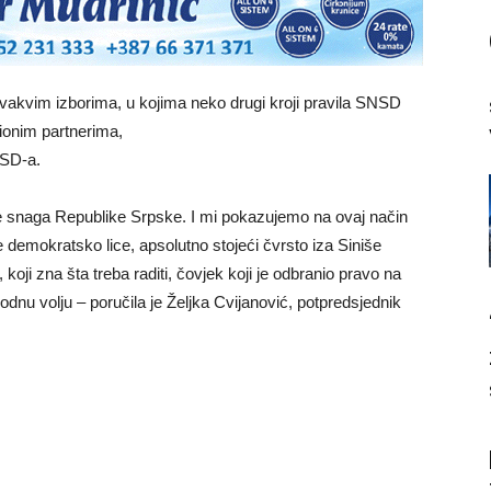
 ovakvim izborima, u kojima neko drugi kroji pravila SNSD
ionim partnerima,
NSD-a.
te snaga Republike Srpske. I mi pokazujemo na ovaj način
 demokratsko lice, apsolutno stojeći čvrsto iza Siniše
ji zna šta treba raditi, čovjek koji je odbranio pravo na
dnu volju – poručila je Željka Cvijanović, potpredsjednik