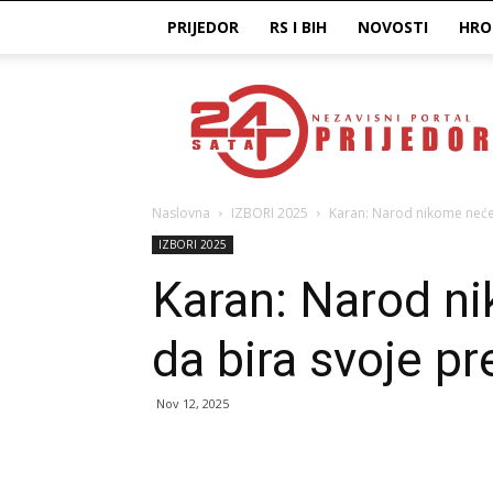
PRIJEDOR
RS I BIH
NOVOSTI
HRO
Prijedor24H
Naslovna
IZBORI 2025
Karan: Narod nikome neće
IZBORI 2025
Karan: Narod n
da bira svoje p
Nov 12, 2025