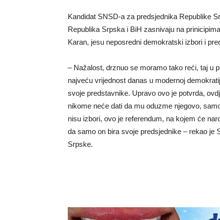
Kandidat SNSD-a za predsjednika Republike Srps
Republika Srpska i BiH zasnivaju na prinicipima
Karan, jesu neposredni demokratski izbori i pre
– Nažalost, drznuo se moramo tako reći, taj 
najveću vrijednost danas u modernoj demokratij
svoje predstavnike. Upravo ovo je potvrda, ovdje 
nikome neće dati da mu oduzme njegovo, samo i
nisu izbori, ovo je referendum, na kojem će naro
da samo on bira svoje predsjednike – rekao je
Srpske.