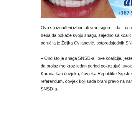
Ovo su iznuđeni izbori ali smo sigurni i da i na
treba da pokaže svoju snagu, zajedno sa koalic
poručila je Željka Cvijanović, potpredsjednik S
– Ono što je snaga SNSD-a i ove koalicije, jes
da prolazimo kroz jedan period pokazujući svoje
Karana kao čovjeka, čovjeka Republike Srpske, ko
referendum, čovjek koji sada brani pravo na naro
SNSD-a.