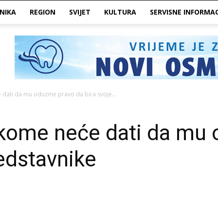
NIKA
REGION
SVIJET
KULTURA
SERVISNE INFORMAC
 dati da mu oduzme pravo da bira svoje...
ikome neće dati da mu
redstavnike