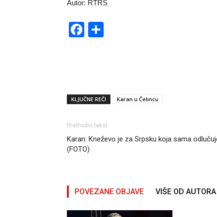
Autor: RTRS
Facebook
Share
KLJUČNE REČI
Karan u Čelincu
Prethodni tekst
Karan: Kneževo je za Srpsku koja sama odlučuj
(FOTO)
POVEZANE OBJAVE
VIŠE OD AUTORA