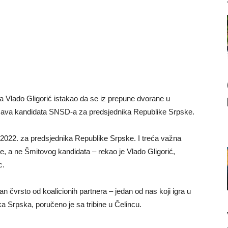
Vlado Gligorić istakao da se iz prepune dvorane u
ržava kandidata SNSD-a za predsjednika Republike Srpske.
2022. za predsjednika Republike Srpske. I treća važna
e, a ne Šmitovog kandidata – rekao je Vlado Gligorić,
c.
n čvrsto od koalicionih partnera – jedan od nas koji igra u
a Srpska, poručeno je sa tribine u Čelincu.