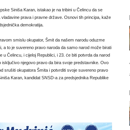
ke Siniša Karan, istakao je na tribini u Čelincu da se
 vladavine prava i pravne države. Osnovi tih principa, kaže
dsjednička demokratija.
u pravom smislu okupator, Šmit da našem narodu oduzme
i, a to je suvereno pravo naroda da samo narod može birati
u Čelincu, i cijeloj Republici, i 23. će biti potvrda da narod
sključivo njegovo pravo da bira svoje predstavnike. Ovo
d srušiti okupatora Šmita i potvrditi svoje suvereno pravo
 Siniša Karan, kandidat SNSD-a za predsjednika Republike