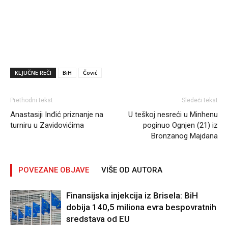
KLJUČNE REČI
BiH
Čović
Prethodni tekst
Sledeći tekst
Anastasiji Inđić priznanje na
U teškoj nesreći u Minhenu
turniru u Zavidovićima
poginuo Ognjen (21) iz
Bronzanog Majdana
POVEZANE OBJAVE
VIŠE OD AUTORA
Finansijska injekcija iz Brisela: BiH
dobija 140,5 miliona evra bespovratnih
sredstava od EU