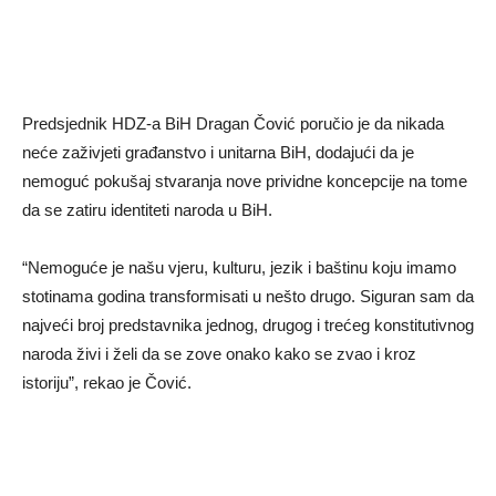
Predsjednik HDZ-a BiH Dragan Čović poručio je da nikada
neće zaživjeti građanstvo i unitarna BiH, dodajući da je
nemoguć pokušaj stvaranja nove prividne koncepcije na tome
da se zatiru identiteti naroda u BiH.
“Nemoguće je našu vjeru, kulturu, jezik i baštinu koju imamo
stotinama godina transformisati u nešto drugo. Siguran sam da
najveći broj predstavnika jednog, drugog i trećeg konstitutivnog
naroda živi i želi da se zove onako kako se zvao i kroz
istoriju”, rekao je Čović.