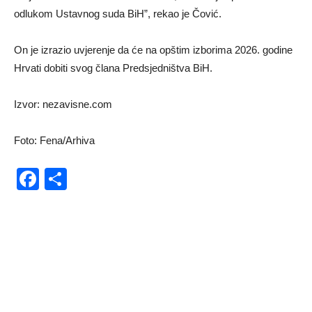
odlukom Ustavnog suda BiH”, rekao je Čović.
On je izrazio uvjerenje da će na opštim izborima 2026. godine
Hrvati dobiti svog člana Predsjedništva BiH.
Izvor: nezavisne.com
Foto: Fena/Arhiva
Facebook
Share