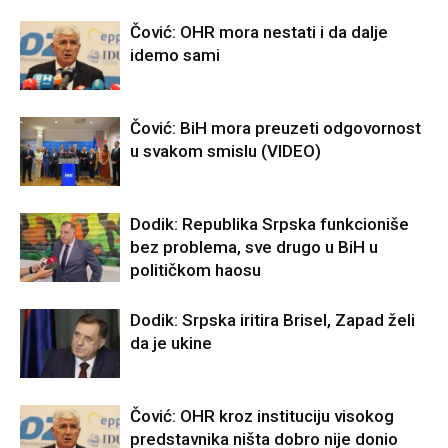
Čović: OHR mora nestati i da dalje
idemo sami
Čović: BiH mora preuzeti odgovornost
u svakom smislu (VIDEO)
Dodik: Republika Srpska funkcioniše
bez problema, sve drugo u BiH u
političkom haosu
Dodik: Srpska iritira Brisel, Zapad želi
da je ukine
Čović: OHR kroz instituciju visokog
predstavnika ništa dobro nije donio