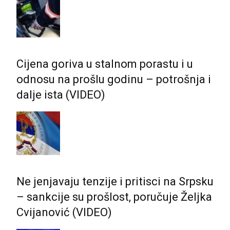
Cijena goriva u stalnom porastu i u
odnosu na prošlu godinu – potrošnja i
dalje ista (VIDEO)
Ne jenjavaju tenzije i pritisci na Srpsku
– sankcije su prošlost, poručuje Željka
Cvijanović (VIDEO)