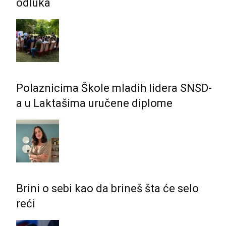
odluka
Polaznicima Škole mladih lidera SNSD-
a u Laktašima uručene diplome
Brini o sebi kao da brineš šta će selo
reći