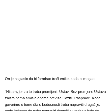
On je naglasio da bi formirao treći entitet kada bi mogao.
“Nisam, jer za to treba promijeniti Ustav. Bez promjene Ustava
zaista nema smisla o tome previše ulaziti u rasprave. Kada
govorimo o tome šta u budućnosti treba napraviti drugačije,
onda kažemo da treba napraviti drugačije uređenje koje će