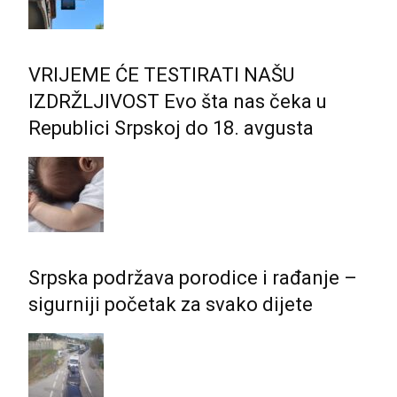
VRIJEME ĆE TESTIRATI NAŠU
IZDRŽLJIVOST Evo šta nas čeka u
Republici Srpskoj do 18. avgusta
Srpska podržava porodice i rađanje –
sigurniji početak za svako dijete