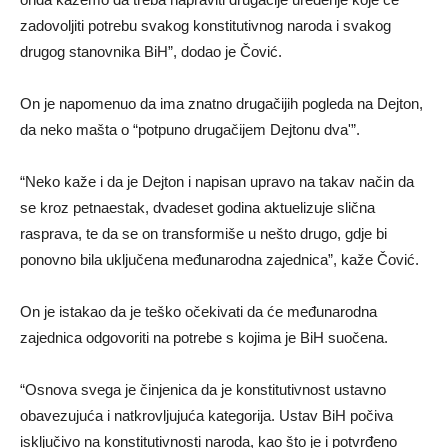
zadovoljiti potrebu svakog konstitutivnog naroda i svakog
drugog stanovnika BiH”, dodao je Čović.
On je napomenuo da ima znatno drugačijih pogleda na Dejton,
da neko mašta o “potpuno drugačijem Dejtonu dva'”.
“Neko kaže i da je Dejton i napisan upravo na takav način da
se kroz petnaestak, dvadeset godina aktuelizuje slična
rasprava, te da se on transformiše u nešto drugo, gdje bi
ponovno bila uključena međunarodna zajednica”, kaže Čović.
On je istakao da je teško očekivati da će međunarodna
zajednica odgovoriti na potrebe s kojima je BiH suočena.
“Osnova svega je činjenica da je konstitutivnost ustavno
obavezujuća i natkrovljujuća kategorija. Ustav BiH počiva
isključivo na konstitutivnosti naroda, kao što je i potvrđeno