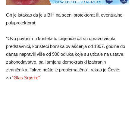
On je istakao da je u BiH na sceni protektorat ili, eventualno,
poluprotektorat.
“Ovo govorim u kontekstu činjenice da su upravo visoki
predstavnici, koristeći bonska ovlašćenja od 1997. godine do
danas napravili više od 900 odluka koje su uticale na ustave,
zakonodavstvo, pa i smjenu demokratski izabranih
zvaničnika. Takvo nešto je problematično”, rekao je Čović
za
“Glas Srpske”
.