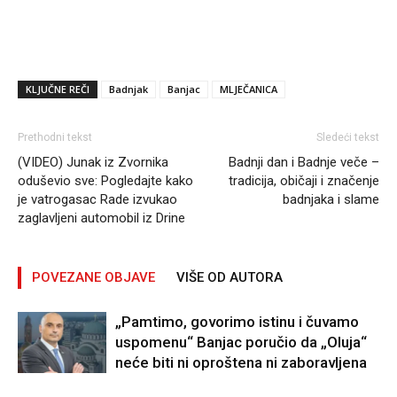
KLJUČNE REČI
Badnjak
Banjac
MLJEČANICA
Prethodni tekst
Sledeći tekst
(VIDEO) Junak iz Zvornika
Badnji dan i Badnje veče –
oduševio sve: Pogledajte kako
tradicija, običaji i značenje
je vatrogasac Rade izvukao
badnjaka i slame
zaglavljeni automobil iz Drine
POVEZANE OBJAVE
VIŠE OD AUTORA
„Pamtimo, govorimo istinu i čuvamo
uspomenu“ Banjac poručio da „Oluja“
neće biti ni oproštena ni zaboravljena