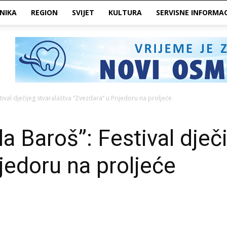
NIKA
REGION
SVIJET
KULTURA
SERVISNE INFORMAC
tival dječijeg stvaralaštva “Zvezdara” u Prijedoru na proljeće
a Baroš”: Festival dječ
jedoru na proljeće