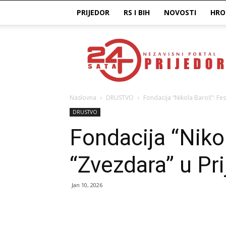
PRIJEDOR
RS I BIH
NOVOSTI
HRO
Prijedor24H
Naslovna
DRUSTVO
Fondacija “Nikola Baroš”: Fes
DRUSTVO
Fondacija “Nikol
“Zvezdara” u Pri
Jan 10, 2026