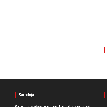
Saradnja
Poziv za saradnike volontere koji žele da učestvuju