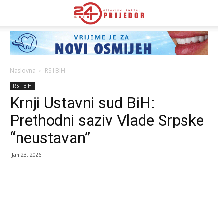
Naslovna
RS I BIH
RS I BIH
Krnji Ustavni sud BiH:
Prethodni saziv Vlade Srpske
“neustavan”
Jan 23, 2026