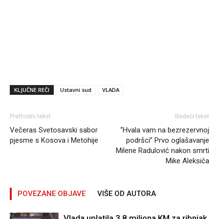
KLJUČNE REČI
Ustavni sud
VLADA
Prethodni tekst
Sledeći tekst
Večeras Svetosavski sabor
“Hvala vam na bezrezervnoj
pjesme s Kosova i Metohije
podršci” Prvo oglašavanje
Milene Radulović nakon smrti
Mike Aleksića
POVEZANE OBJAVE
VIŠE OD AUTORA
Vlada uplatila 3,8 miliona KM za ribnjak