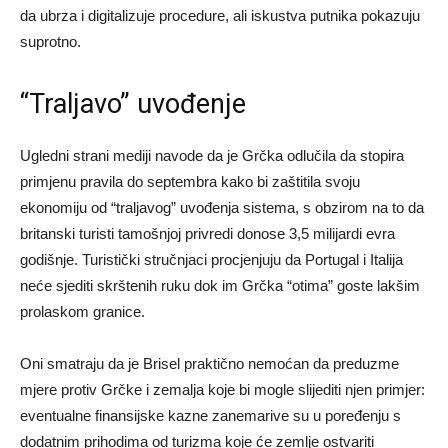
da ubrza i digitalizuje procedure, ali iskustva putnika pokazuju
suprotno.
“Traljavo” uvođenje
Ugledni strani mediji navode da je Grčka odlučila da stopira
primjenu pravila do septembra kako bi zaštitila svoju
ekonomiju od “traljavog” uvođenja sistema, s obzirom na to da
britanski turisti tamošnjoj privredi donose 3,5 milijardi evra
godišnje. Turistički stručnjaci procjenjuju da Portugal i Italija
neće sjediti skrštenih ruku dok im Grčka “otima” goste lakšim
prolaskom granice.
Oni smatraju da je Brisel praktično nemoćan da preduzme
mjere protiv Grčke i zemalja koje bi mogle slijediti njen primjer:
eventualne finansijske kazne zanemarive su u poređenju s
dodatnim prihodima od turizma koje će zemlje ostvariti