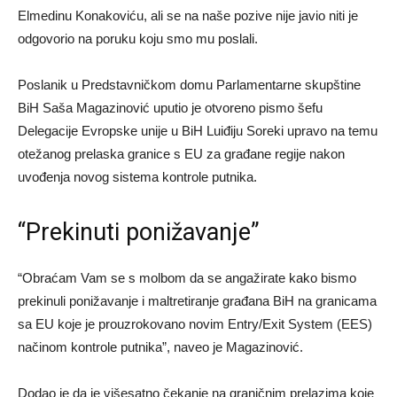
Elmedinu Konakoviću, ali se na naše pozive nije javio niti je
odgovorio na poruku koju smo mu poslali.
Poslanik u Predstavničkom domu Parlamentarne skupštine
BiH Saša Magazinović uputio je otvoreno pismo šefu
Delegacije Evropske unije u BiH Luiđiju Soreki upravo na temu
otežanog prelaska granice s EU za građane regije nakon
uvođenja novog sistema kontrole putnika.
“Prekinuti ponižavanje”
“Obraćam Vam se s molbom da se angažirate kako bismo
prekinuli ponižavanje i maltretiranje građana BiH na granicama
sa EU koje je prouzrokovano novim Entry/Exit System (EES)
načinom kontrole putnika”, naveo je Magazinović.
Dodao je da je višesatno čekanje na graničnim prelazima koje