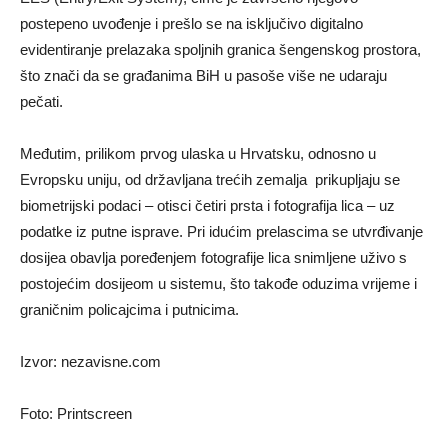
postepeno uvođenje i prešlo se na isključivo digitalno
evidentiranje prelazaka spoljnih granica šengenskog prostora,
što znači da se građanima BiH u pasoše više ne udaraju
pečati.
Međutim, prilikom prvog ulaska u Hrvatsku, odnosno u
Evropsku uniju, od državljana trećih zemalja prikupljaju se
biometrijski podaci – otisci četiri prsta i fotografija lica – uz
podatke iz putne isprave. Pri idućim prelascima se utvrđivanje
dosijea obavlja poređenjem fotografije lica snimljene uživo s
postojećim dosijeom u sistemu, što takođe oduzima vrijeme i
graničnim policajcima i putnicima.
Izvor: nezavisne.com
Foto: Printscreen