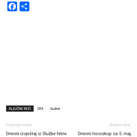
Facebook
Share
KLJUČNE REČI
EES
Gužve
Prethodni tekst
Sledeći tekst
Dnevni izvještaj iz Službe hitne
Dnevni horoskop za 5. maj