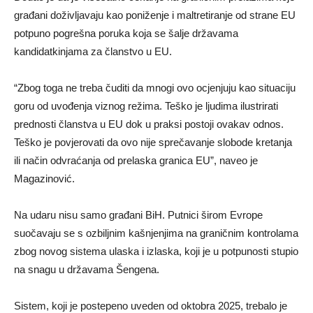
građani doživljavaju kao poniženje i maltretiranje od strane EU
potpuno pogrešna poruka koja se šalje državama
kandidatkinjama za članstvo u EU.
“Zbog toga ne treba čuditi da mnogi ovo ocjenjuju kao situaciju
goru od uvođenja viznog režima. Teško je ljudima ilustrirati
prednosti članstva u EU dok u praksi postoji ovakav odnos.
Teško je povjerovati da ovo nije sprečavanje slobode kretanja
ili način odvraćanja od prelaska granica EU”, naveo je
Magazinović.
Na udaru nisu samo građani BiH. Putnici širom Evrope
suočavaju se s ozbiljnim kašnjenjima na graničnim kontrolama
zbog novog sistema ulaska i izlaska, koji je u potpunosti stupio
na snagu u državama Šengena.
Sistem, koji je postepeno uveden od oktobra 2025, trebalo je