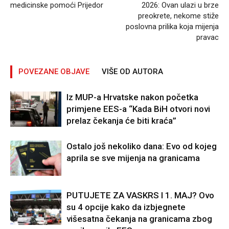
medicinske pomoći Prijedor
2026: Ovan ulazi u brze
preokrete, nekome stiže
poslovna prilika koja mijenja
pravac
POVEZANE OBJAVE
VIŠE OD AUTORA
Iz MUP-a Hrvatske nakon početka
primjene EES-a “Kada BiH otvori novi
prelaz čekanja će biti kraća”
Ostalo još nekoliko dana: Evo od kojeg
aprila se sve mijenja na granicama
PUTUJETE ZA VASKRS I 1. MAJ? Ovo
su 4 opcije kako da izbjegnete
višesatna čekanja na granicama zbog