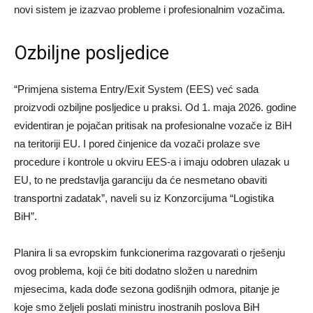
novi sistem je izazvao probleme i profesionalnim vozačima.
Ozbiljne posljedice
“Primjena sistema Entry/Exit System (EES) već sada
proizvodi ozbiljne posljedice u praksi. Od 1. maja 2026. godine
evidentiran je pojačan pritisak na profesionalne vozače iz BiH
na teritoriji EU. I pored činjenice da vozači prolaze sve
procedure i kontrole u okviru EES-a i imaju odobren ulazak u
EU, to ne predstavlja garanciju da će nesmetano obaviti
transportni zadatak”, naveli su iz Konzorcijuma “Logistika
BiH”.
Planira li sa evropskim funkcionerima razgovarati o rješenju
ovog problema, koji će biti dodatno složen u narednim
mjesecima, kada dođe sezona godišnjih odmora, pitanje je
koje smo željeli poslati ministru inostranih poslova BiH