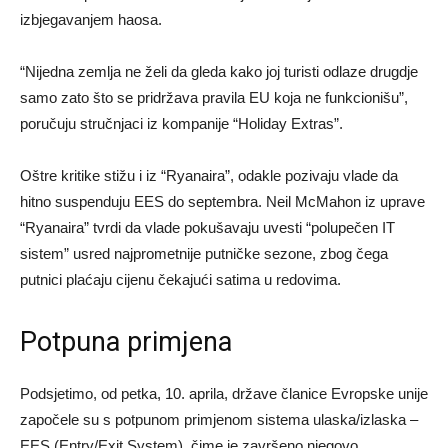
izbjegavanjem haosa.
“Nijedna zemlja ne želi da gleda kako joj turisti odlaze drugdje
samo zato što se pridržava pravila EU koja ne funkcionišu”,
poručuju stručnjaci iz kompanije “Holiday Extras”.
Oštre kritike stižu i iz “Ryanaira”, odakle pozivaju vlade da
hitno suspenduju EES do septembra. Neil McMahon iz uprave
“Ryanaira” tvrdi da vlade pokušavaju uvesti “polupečen IT
sistem” usred najprometnije putničke sezone, zbog čega
putnici plaćaju cijenu čekajući satima u redovima.
Potpuna primjena
Podsjetimo, od petka, 10. aprila, države članice Evropske unije
započele su s potpunom primjenom sistema ulaska/izlaska –
EES (Entry/Exit System), čime je završeno njegovo