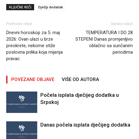
KLJUČNE REČI
Dječiji dodatak
Prethodni tekst
Sledeći tekst
Dnevni horoskop za 5. maj
TEMPERATURA I DO 28
2026: Ovan ulazi u brze
STEPENI Danas promjenljivo
preokrete, nekome stiže
oblačno sa sunčanim
poslovna prilika koja mijenja
periodima
pravac
POVEZANE OBJAVE
VIŠE OD AUTORA
Počela isplata dječijeg dodatka u
Srpskoj
Danas počela isplata dječijeg dodatka