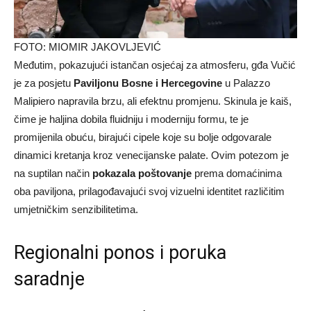
FOTO: MIOMIR JAKOVLJEVIĆ
​Međutim, pokazujući istančan osjećaj za atmosferu, gđa Vučić
je za posjetu
Paviljonu Bosne i Hercegovine
u Palazzo
Malipiero napravila brzu, ali efektnu promjenu. Skinula je kaiš,
čime je haljina dobila fluidniju i moderniju formu, te je
promijenila obuću, birajući cipele koje su bolje odgovarale
dinamici kretanja kroz venecijanske palate. Ovim potezom je
na suptilan način
pokazala poštovanje
prema domaćinima
oba paviljona, prilagođavajući svoj vizuelni identitet različitim
umjetničkim senzibilitetima.
​Regionalni ponos i poruka
saradnje