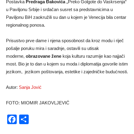
​Postavka
Predraga Đakovića
„Preko Golgote do Vaskrsenja“
u Paviljonu Srbije i srdačan susret sa predstavnicima u
Paviljonu BiH zaokružili su dan u kojem je Venecija bila centar
regionalnog ponosa.
​Prisustvo prve dame i njena sposobnost da kroz modu i riječ
pošalje poruku mira i saradnje, ostavili su utisak
moderne,
obrazovane žene
koja kulturu razumije kao najjači
most. Bio je to dan u kojem su moda i diplomatija govorile istim
jezikom, jezikom poštovanja, estetike i zajedničke budućnosti.
Autor:
Sanja Jović
FOTO: MIOMIR JAKOVLJEVIĆ
Facebook
Share