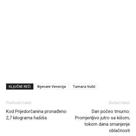
KLJUČNE REČI
Bijenale Venecija
Tamara Vučić
Prethodni tekst
Sledeći tekst
Kod Prijedorčanina pronađeno
Dan počeo tmurno:
2,7 kilograma hašiša
Promjenljivo jutro sa kišom,
tokom dana smanjenje
oblačnosti