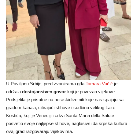
U Paviljonu Srbije, pred zvanicama gđa
Tamara Vučić
je
održala
dostojanstven govor
koji je povezao vijekove.
Podsjetila je prisutne na neraskidive niti koje nas spajaju sa
gradom kanala, citirajući stihove i sudbinu velikog Laze
Kostića, koji je Veneciji i crkvi Santa Maria della Salute
posvetio svoje najljepše stihove, naglasivši da srpska kultura i
ovaj grad razgovaraju vijekovima.