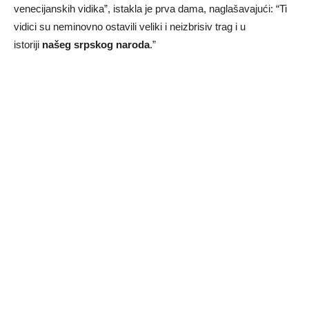
venecijanskih vidika”, istakla je prva dama, naglašavajući: “Ti
vidici su neminovno ostavili veliki i neizbrisiv trag i u
istoriji
našeg srpskog naroda
.”