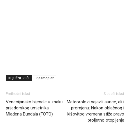
KLJUČNE REČI
Pjesmoplet
Prethodni tekst
Sledeći tekst
Venecijansko bijenale u znaku
Meteorolozi najavili sunce, ali i
prijedorskog umjetnika
promjenu: Nakon oblačnog i
Mladena Bundala (FOTO)
kišovitog vremena stiže pravo
proljetno otopljenje