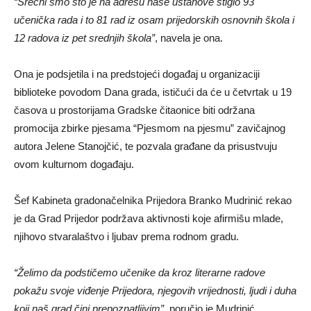
“Srećni smo što je na adresu naše ustanove stiglo 93
učenička rada i to 81 rad iz osam prijedorskih osnovnih škola i
12 radova iz pet srednjih škola”
, navela je ona.
Ona je podsjetila i na predstojeći događaj u organizaciji
biblioteke povodom Dana grada, ističući da će u četvrtak u 19
časova u prostorijama Gradske čitaonice biti održana
promocija zbirke pjesama “Pjesmom na pjesmu” zavičajnog
autora Jelene Stanojčić, te pozvala građane da prisustvuju
ovom kulturnom događaju.
Šef Kabineta gradonačelnika Prijedora Branko Mudrinić rekao
je da Grad Prijedor podržava aktivnosti koje afirmišu mlade,
njihovo stvaralaštvo i ljubav prema rodnom gradu.
“Želimo da podstičemo učenike da kroz literarne radove
pokažu svoje viđenje Prijedora, njegovih vrijednosti, ljudi i duha
koji naš grad čini prepoznatljivim”
, poručio je Mudrinić.