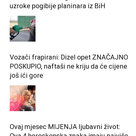
uzroke pogibije planinara iz BiH
Vozači frapirani: Dizel opet ZNAČAJNO
POSKUPIO, naftaši ne kriju da će cijene
još ići gore
Ovaj mjesec MIJENJA ljubavni život:
Ova 4 horoskopska znaka imaju najviše