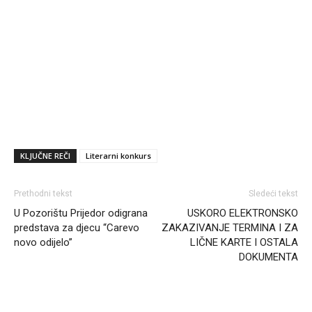
KLJUČNE REČI
Literarni konkurs
Prethodni tekst
Sledeći tekst
U Pozorištu Prijedor odigrana
USKORO ELEKTRONSKO
predstava za djecu “Carevo
ZAKAZIVANJE TERMINA I ZA
novo odijelo”
LIČNE KARTE I OSTALA
DOKUMENTA