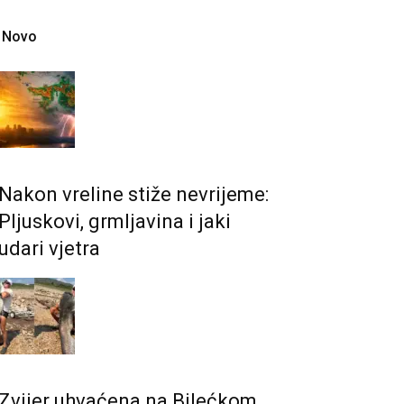
Novo
Nakon vreline stiže nevrijeme:
Pljuskovi, grmljavina i jaki
udari vjetra
Zvijer uhvaćena na Bilećkom