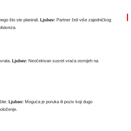
ego što ste planirali.
Ljubav:
Partner želi više zajedničkog
obaveza.
 vrata.
Ljubav:
Neočekivan susret vraća osmijeh na
šite.
Ljubav:
Moguća je poruka ili poziv koji dugo
položenje.