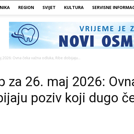
NIKA
REGION
SVIJET
KULTURA
SERVISNE INFORMAC
 2026: Ovna čeka važna odluka, Ribe dobijaju...
p za 26. maj 2026: Ovn
ijaju poziv koji dugo č