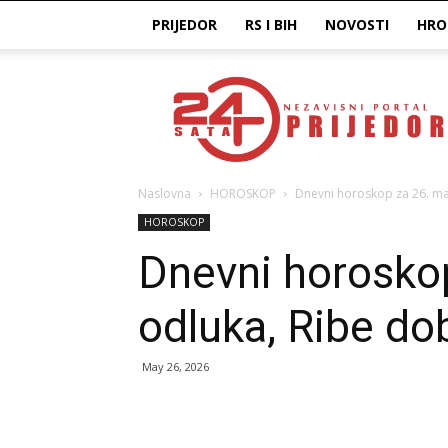
PRIJEDOR
RS I BIH
NOVOSTI
HRO
Prijedor24H
Naslovna
HOROSKOP
Dnevni horoskop za 26. maj
HOROSKOP
Dnevni horosko
odluka, Ribe dob
May 26, 2026