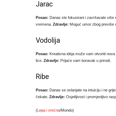
Jarac
Posao:
Danas ste fokusirani i završavate više n
vremena.
Zdravlje:
Moguć umor zbog previše 
Vodolija
Posao:
Kreativna ideja može vam otvoriti nova
lice.
Zdravlje:
Prijaće vam boravak u prirodi.
Ribe
Posao:
Danas se oslanjate na intuiciju i ne grije
čekate.
Zdravlje:
Osjetljivost i promjenljivo ras
(
Lepa i srećna
/Mondo)