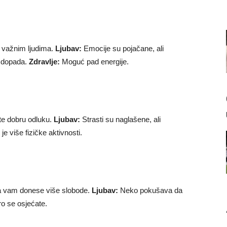
 važnim ljudima.
Ljubav:
Emocije su pojačane, ali
e dopada.
Zdravlje:
Moguć pad energije.
te dobru odluku.
Ljubav:
Strasti su naglašene, ali
e više fizičke aktivnosti.
da vam donese više slobode.
Ljubav:
Neko pokušava da
o se osjećate.