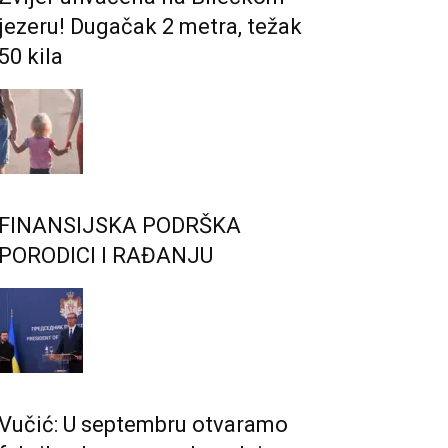
jezeru! Dugačak 2 metra, težak
50 kila
FINANSIJSKA PODRŠKA
PORODICI I RAĐANJU
Vučić: U septembru otvaramo