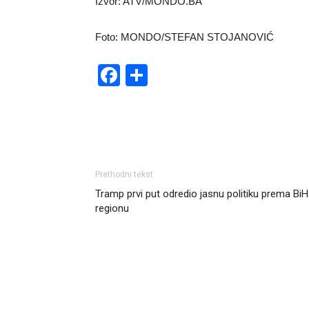
Izvor: ATV/MONDO.BA
Foto: MONDO/STEFAN STOJANOVIĆ
Facebook
Share
Prethodni tekst
Tramp prvi put odredio jasnu politiku prema BiH 
regionu