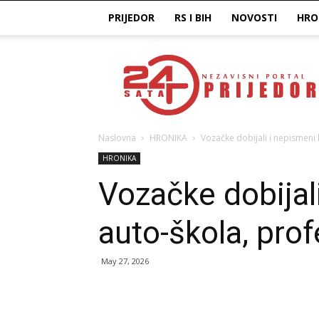
PRIJEDOR
RS I BIH
NOVOSTI
HRO
Prijedor24H
Naslovna
HRONIKA
Vozačke dobijali i nepismeni k
HRONIKA
Vozačke dobijali
auto-škola, prof
May 27, 2026