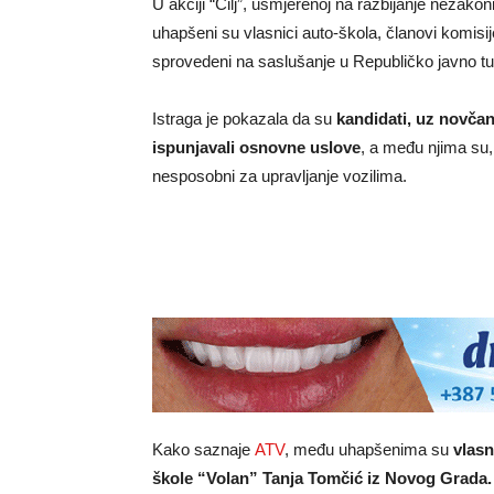
U akciji “Cilj”, usmjerenoj na razbijanje nezako
uhapšeni su vlasnici auto-škola, članovi komisije
sprovedeni na saslušanje u Republičko javno tu
Istraga je pokazala da su
kandidati, uz novčan
ispunjavali osnovne uslove
, a među njima su
nesposobni za upravljanje vozilima.
Kako saznaje
ATV
, među uhapšenima su
vlasn
škole “Volan” Tanja Tomčić iz Novog Grada. 