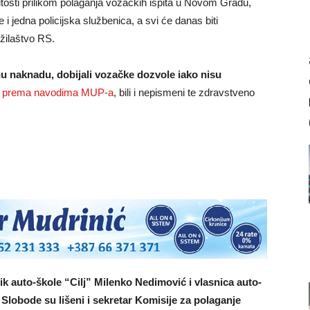
nitosti prilikom polaganja vozačkih ispita u Novom Gradu,
 i jedna policijska službenica, a svi će danas biti
žilaštvo RS.
u naknadu, dobijali vozačke dozvole iako nisu
,
prema navodima MUP-a
, bili i nepismeni te zdravstveno
ik auto-škole “Cilj” Milenko Nedimović i vlasnica auto-
Slobode su lišeni i sekretar Komisije za polaganje