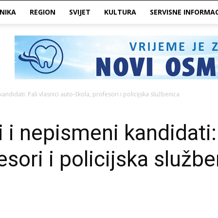
NIKA
REGION
SVIJET
KULTURA
SERVISNE INFORMAC
andidati: Pali vlasnici auto-škola, profesori i policijska službenica
 i nepismeni kandidati: 
esori i policijska služb