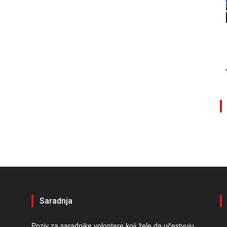
Saradnja
Poziv za saradnike volontere koji žele da učestvuju