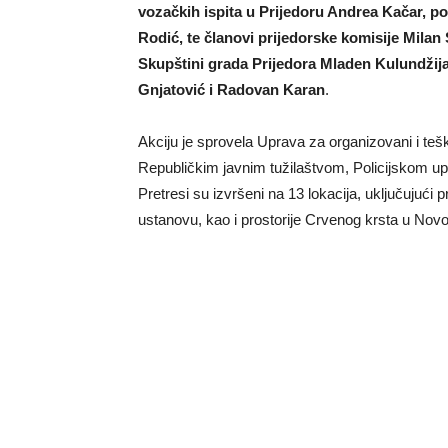
vozačkih ispita u Prijedoru Andrea Kačar, 
Rodić, te članovi prijedorske komisije Mila
Skupštini grada Prijedora Mladen Kulundžija
Gnjatović i Radovan Karan
.
Akciju je sprovela Uprava za organizovani i teš
Republičkim javnim tužilaštvom, Policijskom 
Pretresi su izvršeni na 13 lokacija, uključujući
ustanovu, kao i prostorije Crvenog krsta u No