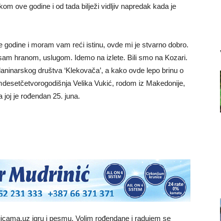
kom ove godine i od tada bilježi vidljiv napredak kada je
e godine i moram vam reći istinu, ovde mi je stvarno dobro.
sam hranom, uslugom. Idemo na izlete. Bili smo na Kozari.
Planinarskog društva ‘Klekovača’, a kako ovde lepo brinu o
amdesetčetvorogodišnja Velika Vukić, rodom iz Makedonije,
a joj je rođendan 25. juna.
gicama,uz igru i pesmu. Volim rođendane i radujem se