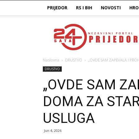
PRIJEDOR
RS I BIH
NOVOSTI
HRO
Prijedor24H
Naslovna
DRUSTVO
„OVDE SAM ZAPEVALA I PROH
DRUSTVO
„OVDE SAM ZA
DOMA ZA STAR
USLUGA
Jun 4, 2026