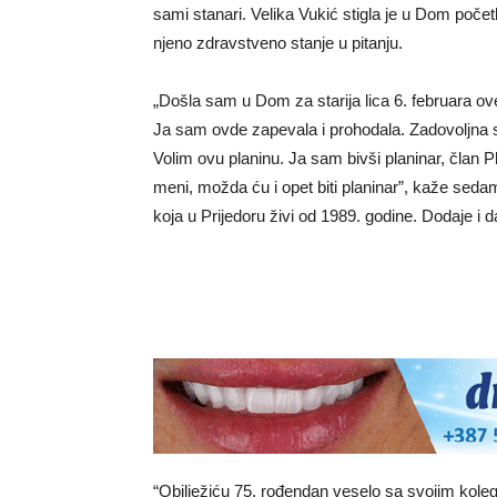
sami stanari. Velika Vukić stigla je u Dom počet
njeno zdravstveno stanje u pitanju.
„Došla sam u Dom za starija lica 6. februara ov
Ja sam ovde zapevala i prohodala. Zadovoljna 
Volim ovu planinu. Ja sam bivši planinar, član 
meni, možda ću i opet biti planinar”, kaže sed
koja u Prijedoru živi od 1989. godine. Dodaje i d
“Obilježiću 75. rođendan veselo sa svojim kole