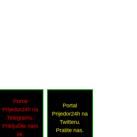
Portal
Portal
Prijedor24h na
Prijedor24h na
Telegramu.
Twitteru.
Priključite nam
Pratite nas.
se.