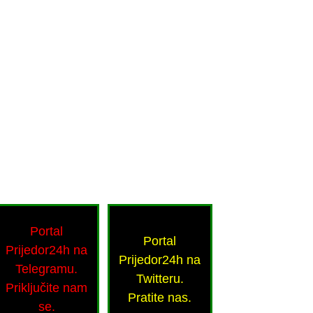
Portal
Portal
Prijedor24h na
Prijedor24h na
Telegramu.
Twitteru.
Priključite nam
Pratite nas.
se.