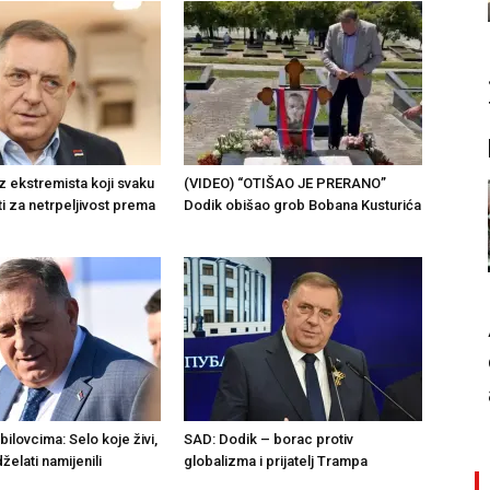
z ekstremista koji svaku
(VIDEO) “OTIŠAO JE PRERANO”
sti za netrpeljivost prema
Dodik obišao grob Bobana Kusturića
ilovcima: Selo koje živi,
SAD: Dodik – borac protiv
želati namijenili
globalizma i prijatelj Trampa