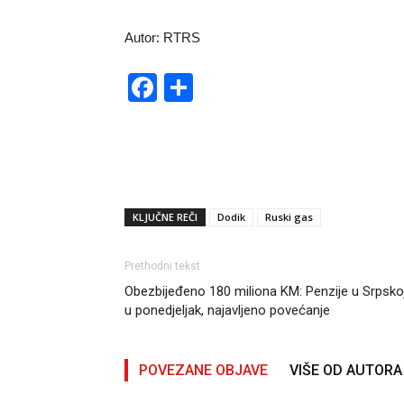
Autor: RTRS
Facebook
Share
KLJUČNE REČI
Dodik
Ruski gas
Prethodni tekst
Obezbijeđeno 180 miliona KM: Penzije u Srpsko
u ponedjeljak, najavljeno povećanje
POVEZANE OBJAVE
VIŠE OD AUTORA