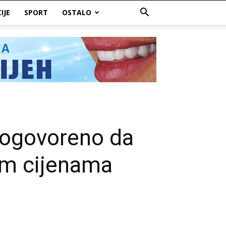
IJE
SPORT
OSTALO
dogovoreno da
nim cijenama