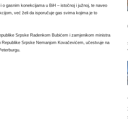
i i o gasnim konekcijama u BiH – istočnoj i južnoj, te naveo
ijom, već želi da isporučuje gas svima kojima je to
 Republike Srpske Radenkom Bubićem i zamjenikom ministra
nju Republike Srpske Nemanjom Kovačevićem, učestvuje na
eterburgu.