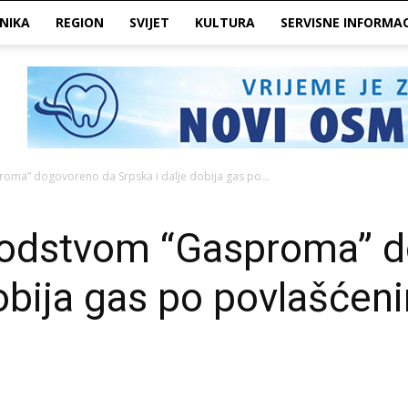
NIKA
REGION
SVIJET
KULTURA
SERVISNE INFORMAC
oma” dogovoreno da Srpska i dalje dobija gas po...
vodstvom “Gasproma” 
dobija gas po povlašće