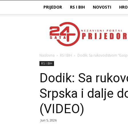
PRIJEDOR
RS I BIH
NOVOSTI
HRO
Prijedor24H
Naslovna
RS I BIH
Dodik: Sa rukovodstvom “Gaspr
RS I BIH
Dodik: Sa ruko
Srpska i dalje 
(VIDEO)
Jun 5, 2026