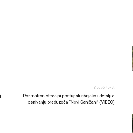
Sledeći tekst
j
Razmatran stečajni postupak ribnjaka i detalji o
osnivanju preduzeća “Novi Saničani” (VIDEO)