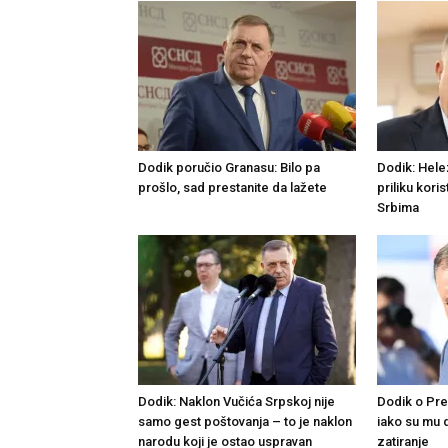
Dodik poručio Granasu: Bilo pa
Dodik: Hele
prošlo, sad prestanite da lažete
priliku kori
Srbima
Dodik: Naklon Vučića Srpskoj nije
Dodik o Preb
samo gest poštovanja – to je naklon
iako su mu d
narodu koji je ostao uspravan
zatiranje