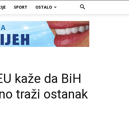
IJE
SPORT
OSTALO
 EU kaže da BiH
o traži ostanak