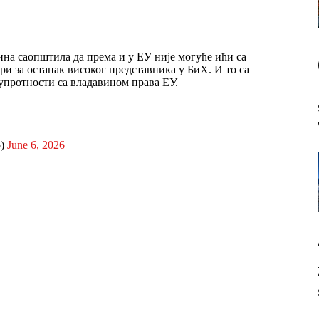
одина саопштила да према и у ЕУ није могуће ићи са
ри за останак високог представника у БиХ. И то са
упротности са владавином права ЕУ.
o)
June 6, 2026