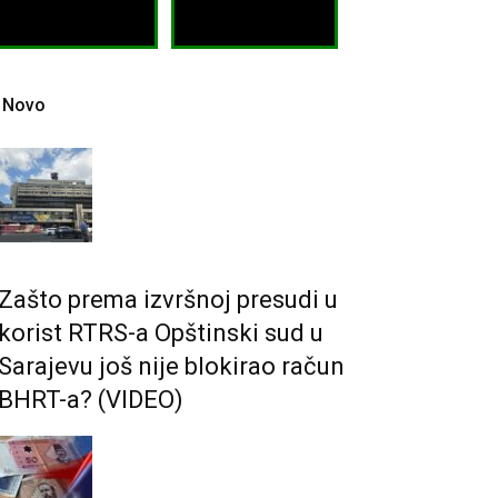
Novo
Zašto prema izvršnoj presudi u
korist RTRS-a Opštinski sud u
Sarajevu još nije blokirao račun
BHRT-a? (VIDEO)