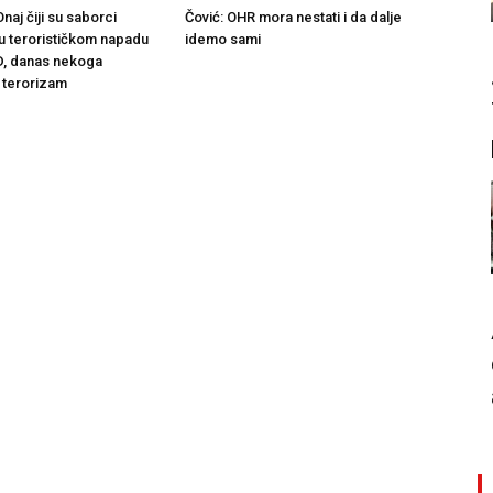
naj čiji su saborci
Čović: OHR mora nestati i da dalje
 u terorističkom napadu
idemo sami
D, danas nekoga
 terorizam