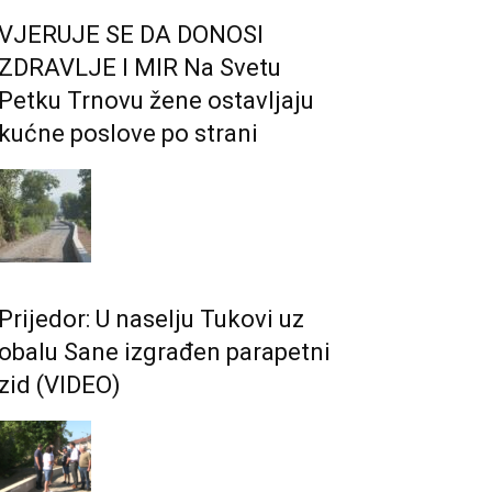
VJERUJE SE DA DONOSI
ZDRAVLJE I MIR Na Svetu
Petku Trnovu žene ostavljaju
kućne poslove po strani
Prijedor: U naselju Tukovi uz
obalu Sane izgrađen parapetni
zid (VIDEO)