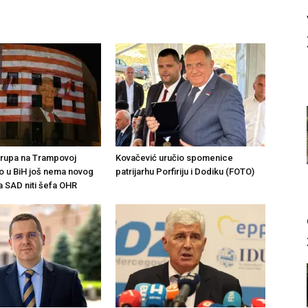
 rupa na Trampovoj
Kovačević uručio spomenice
to u BiH još nema novog
patrijarhu Porfiriju i Dodiku (FOTO)
 SAD niti šefa OHR