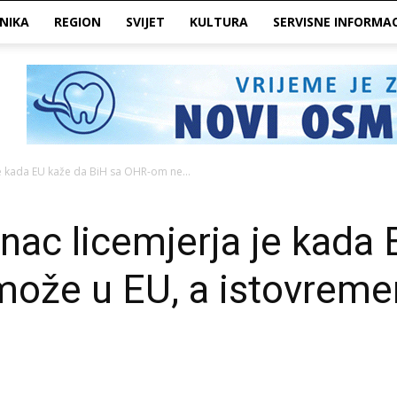
NIKA
REGION
SVIJET
KULTURA
SERVISNE INFORMAC
je kada EU kaže da BiH sa OHR-om ne...
nac licemjerja je kada
ože u EU, a istovremen