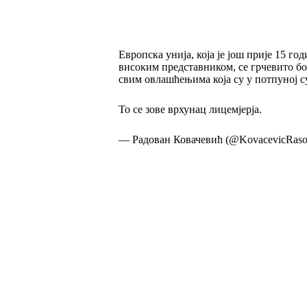
Европска унија, која је још прије 15 г
високим представником, се грчевито бо
свим овлашћењима која су у потпуној с
То се зове врхунац лицемјерја.
— Радован Ковачевић (@KovacevicRas