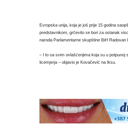
Evropska unija, koja je još prije 15 godina saop
predstavnikom, grčevito se bori za ostanak viso
naroda Parlamentarne skupštine BiH Radovan 
– I to sa svim ovlašćenjima koja su u potpunoj
licemjerja – objavio je Kovačević na Iksu.