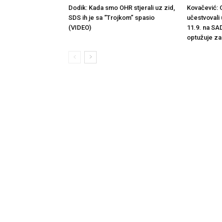
Dodik: Kada smo OHR stjerali uz zid,
Kovačević: O
SDS ih je sa “Trojkom” spasio
učestvovali
(VIDEO)
11.9. na SA
optužuje za