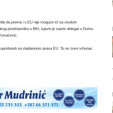
štila da prema i u EU nije moguće ići sa visokim
kog predstavnika u BiH, izjavio je srpski delegat u Domu
Kovačević.
 suprotnosti sa vladavinom prava EU. To se zove vrhunac