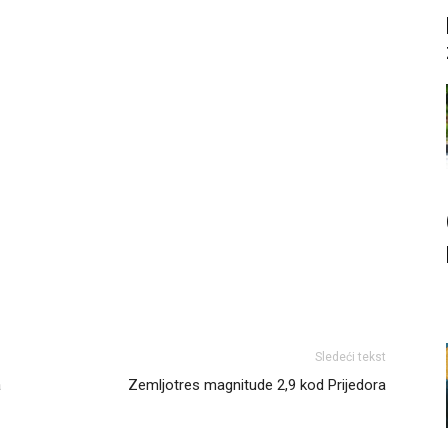
Sledeći tekst
a
Zemljotres magnitude 2,9 kod Prijedora